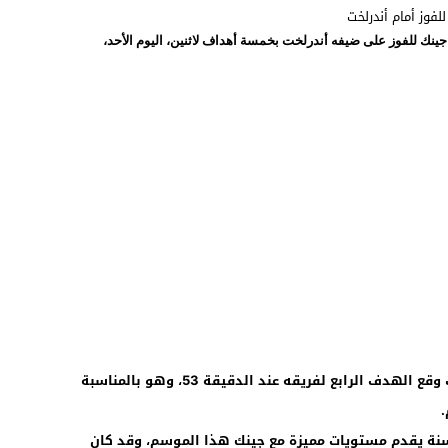
ينك للفوز على ضيفه أندرلخت بخمسة أهداف لاثنين، اليوم الأحد،
ولعب الخنوس أساسيا في مباراة اليوم، حيث وقع الهدف الرابع لفريقه عند الدقيقة 53، وهو بالمناسبة
لوم أن بلال الخنوس البالغ من العمر 18 سنة يقدم مستويات مميزة مع جينك هذا الموسم، وقد كان