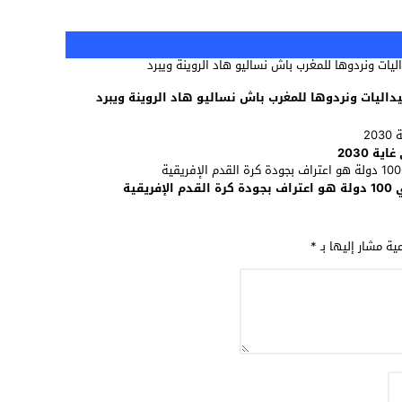
يداليات ونردوها للمغرب باش نساليو هاد الروينة ويبرد
ة 2030
قية
مية مشار إليها بـ
*