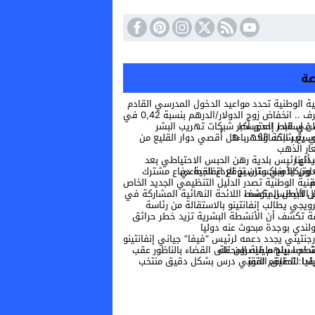
بية الوطنية تحدد مواعيد الدخول المدرسي القادم
أكبر شبكات تهريب البشر والمخدرات في البحر المتوسط
… هل أُقصي دوار القليع من مشاريع توسيع شبكة الكهرباء؟
عار الذهب
اطي بعد حريق غرب أثينا
ستان توقع اتفاقية دفاع مشترك لتعزيز التعاون الأمني وترسيخ الردع الجماعي
ة القدم
ئحة النهائية المشاركة في ألعاب البحر الأبيض المتوسط
ندي بوجدة مبحوث عنه دوليا
أرجنتيني يجدد دعمه لرئيس “فيفا” جياني إنفانتينو
ون على القضاء بالناظور عقب محاولة اقتحام سياج مليلية المحتلة
 درس بشكل دقيق منتخب جنوب إفريقيا لتحقيق الفوز