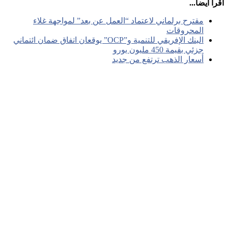
 أيضا...
مقترح برلماني لاعتماد “العمل عن بعد” لمواجهة غلاء
المحروقات
البنك الإفريقي للتنمية و”OCP” يوقعان اتفاق ضمان ائتماني
جزئي بقيمة 450 مليون يورو
أسعار الذهب ترتفع من جديد