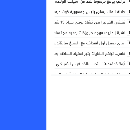
ترامب يوقع مرسوما للحد من “سياحة الولادة” والحصول على الجنسية الأمريكية
جلالة الملك يهنئ رئيس جمهورية كوت ديفوار بمناسبة العيد الوطني لبلاده
تفشي الكوليرا في تشاد يودي بحياة 13 شخصا
نشرة إنذارية: موجة حر وزخات رعدية مع تساقط البرد وهبات رياح بعدد من مناط
زبيري يسجل أول أهدافه مع راسينغ سانتاندير في التحضيرات للموسم الجديد
فاس.. تراكم النفايات يثير استياء الساكنة بحي النجاح سيدي إبراهيم
أزمة كوفيد-19.. تحرك بالكونغرس الأمريكي لمقاضاة المستشار الطبي السابق للبيت الأبيض
درجات الحرارة الدنيا والعليا المرتقبة غدا السبت
ثمانية قتلى بينهم تلاميذ برصاص فتى في تايلاند
المغرب ضمن كبار العالم في جذب الاستثمارات التنموية
ارتفاع أسعار النفط وسط ترقب الأسواق للتطورات الجيوسياسية
باريس سان جرمان يتعاقد مع أكليوش من موناكو
الكاميرون تتأهل لربع نهائي كأس أمم إفريقيا للسيدات بعد التعادل مع الرأس 