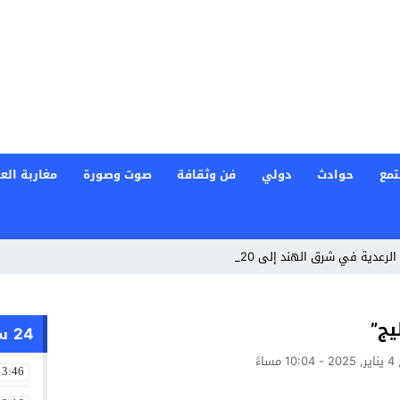
تمع
حوادث
دولي
فن وثقافة
صوت وصورة
مغاربة العا
عدية في شرق الهند إلى 20 قتيلا
يج”
24 ساعة
ساءً
13:46