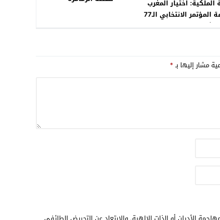
 الملكية: اختيار المغرب
لاستضافة المؤتمر الانتخابي الـ77
”..ثقة كبيرة تحظى بها
المملكة
مية مشار إليها بـ
*
هاجمة الأديان أو الذات الالهية. والابتعاد عن التحريض الطائفي