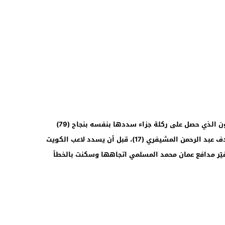
08:46
وتدين البحرين بلقبها الثاني إلى محمد مرهون الذي حصل على ركلة جزاء سددها بنفسه بنجاح (79)
مدركا التعادل بعدما كانت عمان متقدمة بهدف عبد الرحمن المشيفري (17)، قبل أن يسدد لاعب الكويت
 غيّر مدافع عمان محمد المسلمي اتجاهها وسكنت بالخطأ