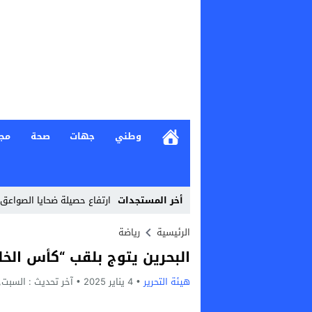
وطني
جهات
صحة
مج
أخر المستجدات
ارتفاع حصيلة ضحايا الصواعق الر
Stop
الرئيسية
رياضة
البحرين يتوج بلقب “كأس الخل
Previous
هيئة التحرير
4 يناير 2025
Next
آخر تحديث :
السبت, 4 يناير, 2025 - 10:04 م