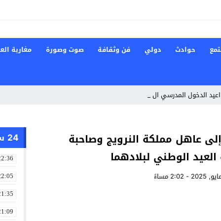
تمع
حوادث
دولي
فن وثقافة
صوت وصورة
مغاربة العا
واعيد الدخول المدرسي القادم
24 ساعة
إلى عاهل مملكة النرويج وصاحبة
 العيد الوطني لبلادهما
22:36
22:05
21:35
21:09