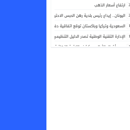
ارتفاع أسعار الذهب
اليونان.. إيداع رئيس بلدية رهن الحبس الاحتياطي بعد حريق غرب أثينا
السعودية وتركيا وباكستان توقع اتفاقية دفاع مشترك لتعزيز التعاون الأمني و
الإدارة التقنية الوطنية تصدر الدليل التنظيمي الجديد الخاص بكرة القدم
مدرب أشبال الأطلس يكشف اللائحة النهائية المشاركة في ألعاب البحر الأبيض
الاتحاد النرويجي يطالب إنفانتينو بالاستقالة من رئاسة الفيفا
كندا: دراسة تكشف أن الأنشطة البشرية تزيد خطر حرائق الغابات
توقيف هولندي بوجدة مبحوث عنه دوليا
الاتحاد الأرجنتيني يجدد دعمه لرئيس “فيفا” جياني إنفانتينو
إحالة 80 شخصا بينهم قاصرون على القضاء بالناظور عقب محاولة اقتحام سياج مليلية المحتلة
خورخي فيلدا: الطاقم التقني درس بشكل دقيق منتخب جنوب إفريقيا لتحقيق ال