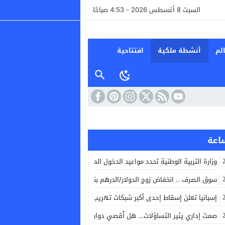
السبت 8 أغسطس 2026 - 4:53 صباحًا
لم
أنشطة ملكية
افتتاحية
وزارة التربية الوطنية تحدد مواعيد الدخول المدرسي القادم
سوق الصرف .. انخفاض زوج الدولار/الدرهم بنسبة 0,42 في المائة
إسبانيا تعلن إسقاط إحدى أكبر شبكات تهريب البشر والمخدرات في البحر المتو
صمت إداري يثير التساؤلات… هل أُقصي دوار القليع من مشاريع توسيع شبكة ال