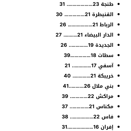
طنجة 23………………. 31
القنيطرة 21…………… 30
الرباط 21……………… 26
الدار البيضاء 21………. 27
الجديدة 19………….. 26
سطات 18……………39
آسفي 17………….. 21
خريبكة 21…………. 40
بني ملال 26………..41
مراكش 22…………. 39
مكناس 21………….. 37
فاس 22…………….. 38
إفران 16……………….31