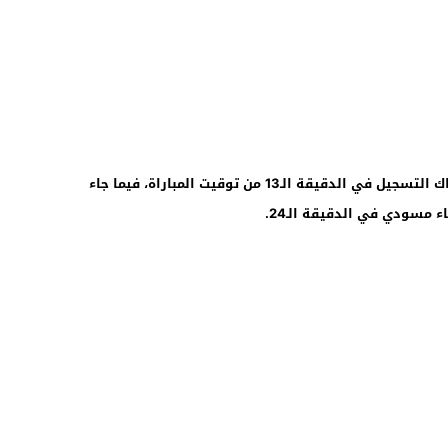
وافتتحت عميدة المنتخب المغربي غزلان الشباك التسجيل في الدقيقة الـ13 من توقيت المباراة، فيما جاء
 مسودي في الدقيقة الـ24.