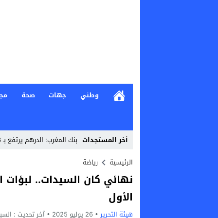
وطني
جهات
صحة
مج
أخر المستجدات
بنك المغرب: الدرهم يرتفع بـ 0,8 في المائة مقابل الدولار ما بين 3_
Stop
الرئيسية
رياضة
نهائي كان السيدات.. لبؤات
Previous
الأول
Next
هيئة التحرير
26 يوليو 2025
آخر تحديث :
السبت, 26 يوليو, 025