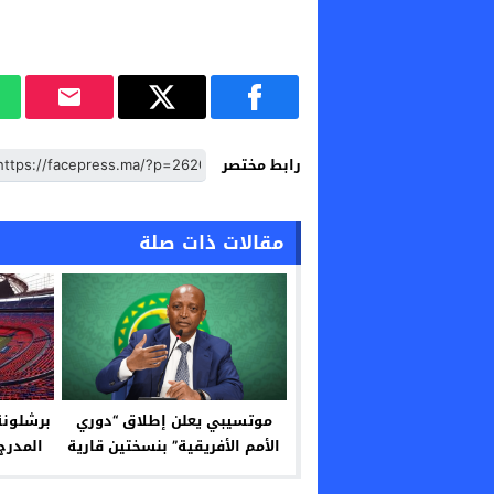
رابط مختصر
مقالات ذات صلة
موتسيبي يعلن إطلاق “دوري
برشلونة
الأمم الأفريقية” بنسختين قارية
المدرج
وعامة