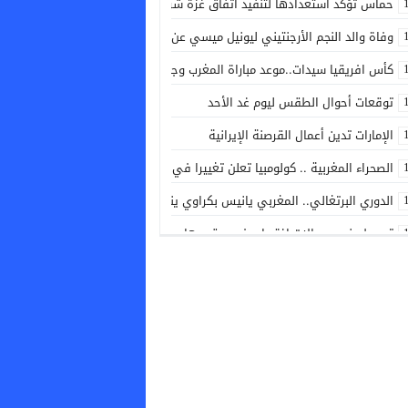
حماس تؤكد استعدادها لتنفيذ اتفاق غزة شرط التزام إسرائيل به
وفاة والد النجم الأرجنتيني ليونيل ميسي عن سن 68 عاما
كأس افريقيا سيدات..موعد مباراة المغرب وجنوب افريقيا والقنوات الناقلة لها
توقعات أحوال الطقس ليوم غد الأحد
الإمارات تدين أعمال القرصنة الإيرانية
الصحراء المغربية .. كولومبيا تعلن تغييرا في موقفها وتعترف بسيادة المغرب 
الدوري البرتغالي.. المغربي يانيس بكراوي ينقذ إستوريل من الهزيمة أمام فامال
تسجيل خمس حالات اغتصاب في حق مهاجرات قاصرات بسبتة
كانيزاريس: المغرب منافس قوي على احتضان نهائي مونديال 2030
تراجع أسعار النفط
أحداث سبتة.. المجلس الوطني لحقوق الإنسان يدعو لإحداث بنية مشتركة ومسؤ
دورة مونتريال لكرة المضرب.. الأمريكي شيلتون يتأهل لثمن النهاية
المغرب وروسيا.. شراكة تتوسع من التجارة والحبوب والطاقة إلى المصالح الاستر