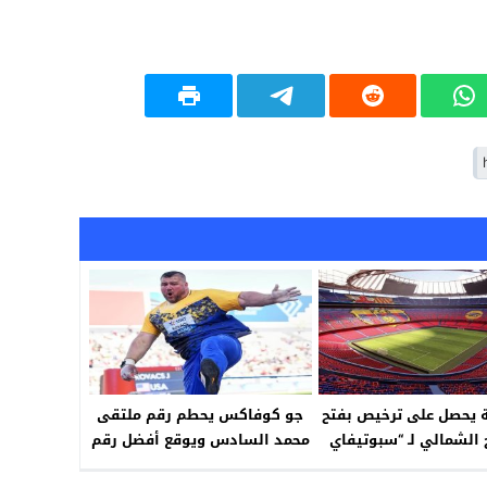
 يحصل على ترخيص بفتح
جو كوفاكس يحطم رقم ملتقى
 الشمالي لـ “سبوتيفاي
محمد السادس ويوقع أفضل رقم
كامب نو”
عالمي للسنة في رمي الجلة