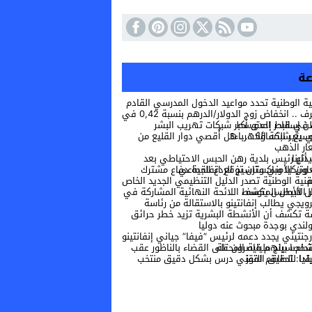
بية الوطنية تحدد مواعيد الدخول المدرسي القادم
أكبر شبكات تهريب البشر والمخدرات في البحر المتوسط
… هل أُقصي دوار القليع من مشاريع توسيع شبكة الكهرباء؟
عار الذهب
اطي بعد حريق غرب أثينا
ستان توقع اتفاقية دفاع مشترك لتعزيز التعاون الأمني وترسيخ الردع الجماعي
ة القدم
ئحة النهائية المشاركة في ألعاب البحر الأبيض المتوسط
ندي بوجدة مبحوث عنه دوليا
أرجنتيني يجدد دعمه لرئيس “فيفا” جياني إنفانتينو
ون على القضاء بالناظور عقب محاولة اقتحام سياج مليلية المحتلة
 درس بشكل دقيق منتخب جنوب إفريقيا لتحقيق الفوز