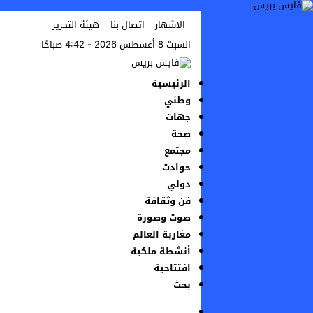
الاشهار
اتصال بنا
هيئة التحرير
السبت 8 أغسطس 2026 - 4:42 صباحًا
الرئيسية
وطني
جهات
صحة
مجتمع
حوادث
دولي
فن وثقافة
صوت وصورة
مغاربة العالم
أنشطة ملكية
افتتاحية
بحث