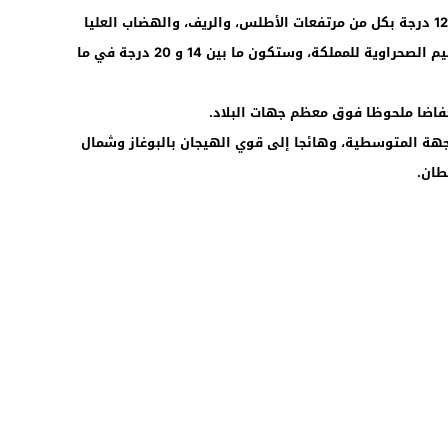
وستتراوح درجات الحرارة الدنيا، ما بين 03 و 12 درجة بكل من مرتفعات الأطلس، والريف، والهضاب العليا
الشرقية، وما بين 20 و 24 درجة بجنوب الأقاليم الصحراوية للمملكة، وستكون ما بين 14 و 20 درجة في ما
خفاضا ملحوظا فوق معظم جهات البلاد.
جهة المتوسطية، وهائجا إلى قوي الهيجان بالبوغاز وشمال
طان.