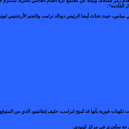
م رمز للسلام، ونيابة عن مجتمع كرة القدم العالمي بأسره، ستُكرّم جائزة
ل القادمة”.
 ميامي، حيث تحدّث أيضا الرئيس دونالد ترامب والنجم الأرجنتيني ليونيل
قرعة ستُجرى في مركز كينيدي.