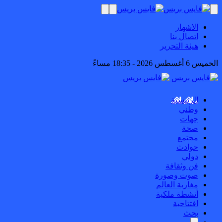
الاشهار
اتصال بنا
هيئة التحرير
الخميس 6 أغسطس 2026 - 18:35 مساءً
الرئيسية
وطني
جهات
صحة
مجتمع
حوادث
دولي
فن وثقافة
صوت وصورة
مغاربة العالم
أنشطة ملكية
افتتاحية
بحث