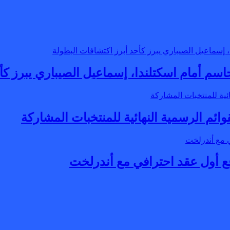
م أمام اسكتلندا، إسماعيل الصيباري يبرز كأح
ع أول عقد احترافي مع أندرلخت