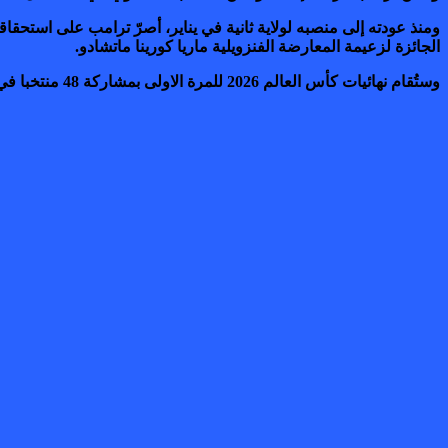
ومنذ عودته إلى منصبه لولاية ثانية في يناير، أصرّ ترامب على استحق
الجائزة لزعيمة المعارضة الفنزويلية ماريا كورينا ماتشادو.
وستُقام نهائيات كأس العالم 2026 للمرة الاولى بمشاركة 48 منتخبا في الولايات المتحدة وكندا والمكسيك في الفترة من 11 يونيو إلى 19 يوليوز المقبلين.