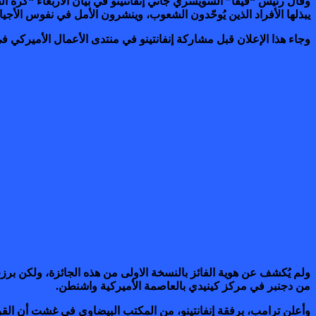
وقال رئيس “فيفا” السويسري جاني إنفانتينو في بيان الأربعاء “كرة القد
يبذلها الأفراد الذين يُوحّدون الشعوب، وينشرون الأمل في نفوس الأجيا
وجاء هذا الإعلان قبل مشاركة إنفانتينو في منتدى الأعمال الأميركي في
من دجنبر في مركز كينيدي بالعاصمة الأميركية واشنطن.
وأعلن ترامب، برفقة إنفانتينو، من المكتب البيضاوي في غشت أن ال