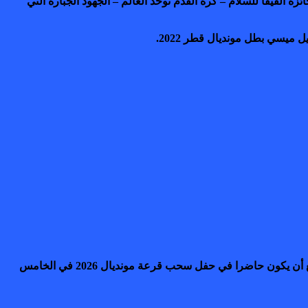
 الفيفا للسلام – كرة القدم تُوحّد العالم – الجهود الجبارة التي
 ميسي بطل مونديال قطر 2022.
ولم يُكشف عن هوية الفائز بالنسخة الاولى من هذه الجائزة، ولكن برزت تكهنات فورية بأنها قد تُمنح لترامب، حليف إنفانتينو، الذي من المتوقع أن يكون حاضرا في حفل سحب قرعة مونديال 2026 في الخامس