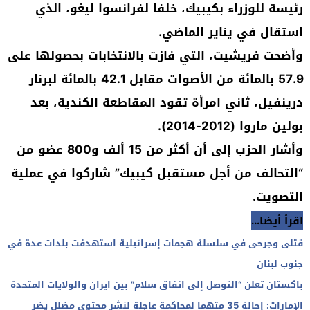
رئيسة للوزراء بكيبيك، خلفا لفرانسوا ليغو، الذي
استقال في يناير الماضي.
وأضحت فريشيت، التي فازت بالانتخابات بحصولها على
57.9 بالمائة من الأصوات مقابل 42.1 بالمائة لبرنار
درينفيل، ثاني امرأة تقود المقاطعة الكندية، بعد
بولين ماروا (2012-2014).
وأشار الحزب إلى أن أكثر من 15 ألف و800 عضو من
“التحالف من أجل مستقبل كيبيك” شاركوا في عملية
التصويت.
اقرأ أيضا...
قتلى وجرحى في سلسلة هجمات إسرائيلية استهدفت بلدات عدة في
جنوب لبنان
باكستان تعلن “التوصل إلى اتفاق سلام” بين ايران والولايات المتحدة
الإمارات: إحالة 35 متهما لمحاكمة عاجلة لنشر محتوى مضلل يضر