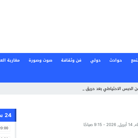
تمع
حوادث
دولي
فن وثقافة
صوت وصورة
مغاربة العا
رهن الحبس الاحتياطي بعد حريق غرب أثي _
24 ساعة
2 - 9:15 صباحًا
20:00