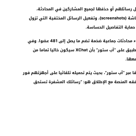
ل رسائلهم أو حذفها لجميع المشاركين في المحادثة،
بالإضافة إلى حجب خاصية التقاط لقطات الشاشة (screenshots)، وتفعيل الرسائل المختفية التي تزول
 حماية التفاصيل الحساسة.
أما بالنسبة للمجموعات، فيسمح XChat بإنشاء محادثات جماعية ضخمة تضم ما يصل إلى 481 عضوا. وفي
مفاجأة مرحب بها، تعد المنصة في صفحة التطبيق على “آب ستور” بأن XChat سيكون خاليا تماما من
معها.
عبر “آب ستور”، بحيث يتم تحميله تلقائيا على أجهزتهم فور
رفقه المنصة مع الإطلاق هو: “رسائلك المشفرة تستحق