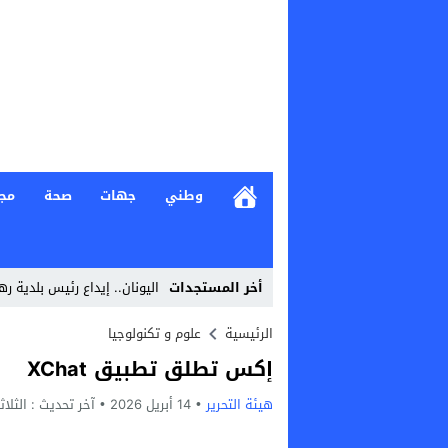
وطني
جهات
صحة
مج
أخر المستجدات
اليونان.. إيداع رئيس بلدية 
Stop
الرئيسية
علوم و تكنولوجيا
إكس تطلق تطبيق XChat
Previous
هيئة التحرير
14 أبريل 2026
Next
آخر تحديث :
الثلاثاء, 14 أبريل, 026