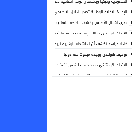
السعودية وتركيا وباكستان توقع اتفاقية دفاع مشترك لتعزيز التعاون الأمني و
الإدارة التقنية الوطنية تصدر الدليل التنظيمي الجديد الخاص بكرة القدم
مدرب أشبال الأطلس يكشف اللائحة النهائية المشاركة في ألعاب البحر الأبيض
الاتحاد النرويجي يطالب إنفانتينو بالاستقالة من رئاسة الفيفا
كندا: دراسة تكشف أن الأنشطة البشرية تزيد خطر حرائق الغابات
توقيف هولندي بوجدة مبحوث عنه دوليا
الاتحاد الأرجنتيني يجدد دعمه لرئيس “فيفا” جياني إنفانتينو
إحالة 80 شخصا بينهم قاصرون على القضاء بالناظور عقب محاولة اقتحام سياج مليلية المحتلة
خورخي فيلدا: الطاقم التقني درس بشكل دقيق منتخب جنوب إفريقيا لتحقيق ال
الرئيس الإماراتي ونظيره الروسي يبحثان التعاون المشترك والتطورات الإقليمية
نهاية “شفار الديور”.. البوليس فالجديدة طيحو المبحوث عنه لي روع ساكنة المطار
أسبوع الاستثمار لمغاربة العالم: جهة فاس مكناس تطلق دينامية جديدة لدعم و
الفاو: أسعار الغذاء العالمية تسجل أعلى مستوى منذ 3 سنوات في يوليوز الماضي