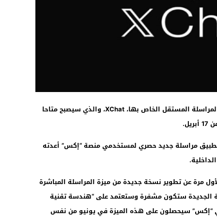
13:46
أعلنت منصة “إكس” عن موعد إطلاق تطبيق المراسلة المستقل الخاص بها، XChat، والذي سيصبح متاحا
يل.
 تطبيق الدردشة القديم IRC، بل تطبيق مراسلة جديد حصري لمستخدمي منصة “إكس” أعدته
لداخلية.
ول مرة عن تطوير نسخة جديدة من ميزة المراسلة المباشرة
ينها أن النسخة الجديدة ستكون مشفرة وستعتمد على “هندسة تقنية
مي “إكس” سيحصلون على هذه الميزة في يونيو من نفس