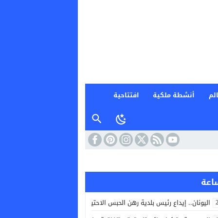
لم
أنشطة ملكية
افتتاحية
اليونان.. إيداع رئيس بلدية رهن الحبس الاحتياطي بعد حريق غرب أثينا