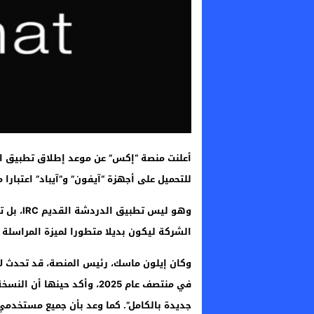
للتحميل على أجهزة “آيفون” و”آيباد” اعتبارا من 17 أبر
وهو ليس
الشركة ليكون بديلا متطورا لميزة المراسلة ا
وكان إيلون ماسك، رئيس المنصة، قد تحدث لأ
في منتصف عام 2025، وأكد ح
جديدة بالكامل”. كما وعد بأن جميع مستخد