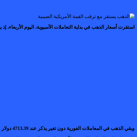
استقرت أسعار الذهب في بداية التعاملات الآسيوية، اليوم الأربعاء، 
وبقي الذهب في المعاملات الفورية دون تغير يذكر عند 4713.39 دولار للأوقية (الأونصة)، بينما ارتفعت العقود الآجلة الأمريكية للذهب تسليم يونيو بنسبة 0,7 في المائة إلى 4721.80 دولار.