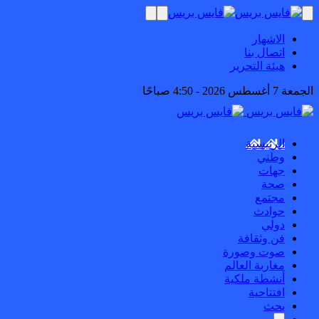
الاشهار
اتصال بنا
هيئة التحرير
الجمعة 7 أغسطس 2026 - 4:50 صباحًا
الرئيسية
وطني
جهات
صحة
مجتمع
حوادث
دولي
فن وثقافة
صوت وصورة
مغاربة العالم
أنشطة ملكية
افتتاحية
بحث