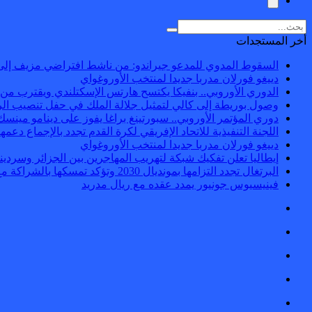
أخر المستجدات
السقوط المدوي للمدعو جيراندو: من ناشط افتراضي مزيف إلى
دييغو فورلان مدربا جديدا لمنتخب الأوروغواي
الدوري الأوروبي.. بنفيكا يكتسح هارتس الإسكتلندي ويقترب من 
وصول بوريطة إلى كالي لتمثيل جلالة الملك في حفل تنصيب الر
دوري المؤتمر الأوروبي.. سبورتينغ براغا يفوز على دينامو مينسك
اللجنة التنفيذية للاتحاد الإفريقي لكرة القدم تجدد بالإجماع دعمها ل
دييغو فورلان مدربا جديدا لمنتخب الأوروغواي
إيطاليا تعلن تفكيك شبكة لتهريب المهاجرين بين الجزائر وسردينيا وفرنس
البرتغال تجدد التزامها بمونديال 2030 وتؤكد تمسكها بالشراكة مع المغرب وإسبانيا
فينيسيوس جونيور يمدد عقده مع ريال مدريد