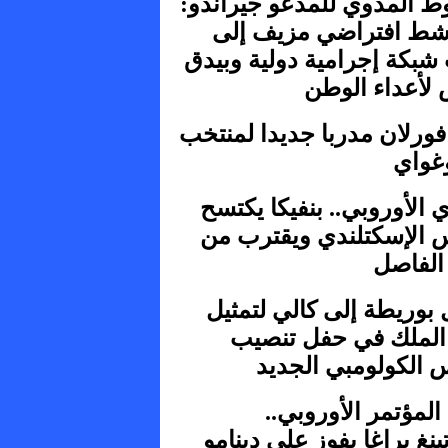
ط المدوي للمدعو جيراندو:
شط افتراضي مزيف إلى
شبكة إجرامية دولية وبيدق
لأعداء الوطن
فورلان مدربا جديدا لمنتخب
وغواي
 الأوروبي.. بنفيكا يكتسح
 الإسكتلندي ويقترب من
 الفاصل
بوريطة إلى كالي لتمثيل
 الملك في حفل تنصيب
س الكولومبي الجديد
لمؤتمر الأوروبي..
نغ براغا يفوز على دينامو