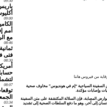
09:30
باريس
أكليو
09:00
الكامي
أمم إف
مع ال
08:46
ثمانية
فتى في
08:30
أمريك
حسابا
لتشمل
08:07
تن السفينة السياحية “إم في هونديوس” مخاوف صحية
توقعا
ات وإصابات مؤكدة.
الجمع
قوارض المصابة، فإن السلالة المكتشفة على متن السفينة
03:34
إنسان إلى آخر، وهو ما دفع السلطات الصحية إلى تشديد