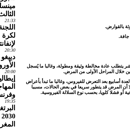
مينسك
الثالث
21:33
اللجنة
ثة بالقوارض.
لكرة ا
افة.
لإنفانت
20:30
دييغو 
الأور
شر يتطلب عادة مخالطة وثيقة ومطولة، وغالبا ما يُسجل
بين خلال المراحل الأولى من المرض.
20:00
إيطالي
دة أسابيع بعد التعرض للفيروس، وغالبا ما تبدأ بأعراض
المهاج
إلا أن المرض قد يتطور سريعا في بعض الحالات، مسببا
ية أو فشلا كلويا، بحسب نوع السلالة الفيروسية.
وفرنسا وت
19:35
البرتغ
0
المغرب