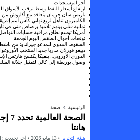
أخر المستجدات
ارتفاع أسعار النفط وسط ترقب الأسواق لل
باريس سان جرمان يتعاقد مع أكليوش من م
الكاميرون تتأهل لربع نهائي كأس أمم إفريق
ثمانية قتلى بينهم تلاميذ برصاص فتى في تايل
أمريكا توسع نطاق مراقبة حسابات التواصل
توقعات أحوال الطقس اليوم الجمعة
السقوط المدوي للمدعو جيراندو: من ناشط
دييغو فورلان مدربا جديدا لمنتخب الأوروغوا
الدوري الأوروبي.. بنفيكا يكتسح هارتس الإ
وصول بوريطة إلى كالي لتمثيل جلالة المل
الرئيسية
صحة
الصحة
هانتا
هيئة التحرير
13 مايو 2026
آخر تحديث :
ال