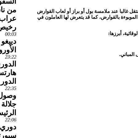
السقو
من نا
قل غالبا عند ملامسة بول أو براز أو لعاب القوارض
الموبوءة بالقوارض، كما قد يتعرض لها العاملون في
عراب 
رخيص 
قائية، أبرزها:
00:03
دييغو 
الأور
المباني.
23:22
الدوري
هارتس
الدور
22:35
وصول 
جلالة
الرئي
22:06
دوري ا
سبورتي