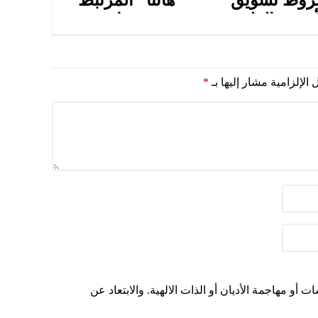
وط تسويق
“هانتا” المرتبط
أجهزة الطبية
بسفينة “ام في
عملة والمجددة
هونديوس” السياحية
 الإلزامية مشار إليها بـ
*
أو مهاجمة الأديان أو الذات الالهية. والابتعاد عن