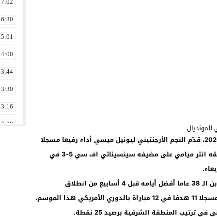
17:02
16:30
15:01
14:00
13:44
13:30
13:16
13:00
على بعد أقل من شهر من انطلاق مونديال 2026، قدّم النجم الأرجنتيني ليونيل ميسي أداء رفيعا مسجلا
12:30
ثنائية ومساهما بهدفين آخرين خلال فوز فريقه انتر ميامي على مضيفه سينسيناتي اف سي 5-3 في
12:02
عاء.
11:46
ويعيش الفائز بالكرة الذهبية ثماني مرات وابن الـ 38 عاما أفضل أيامه قبل 4 أسابيع من انطلاق
11:30
النهائيات حيث ستدافع الأرجنتين عن لقبها، مسجلا 11 هدفا في 12 مباراة بالدوري الأمريكي هذا الموسم،
ي ترتيب المنطقة الشرقية برصيد 25 نقطة.
11:16