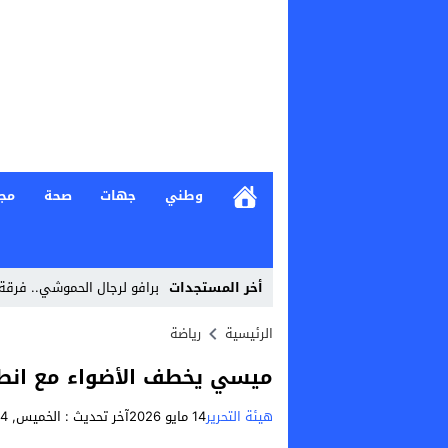
وطني
جهات
صحة
مج
أخر المستجدات
برافو لرجال الحموشي.. فرقة
Stop
الرئيسية
رياضة
Previous
ميسي يخطف الأضواء مع انطل
Next
هيئة التحرير
14 مايو 2026
آخر تحديث :
الخميس, 14 مايو, 2026 - 12:37 مساءً