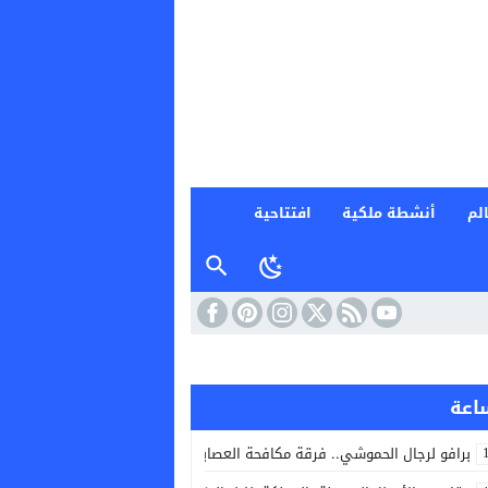
لم
أنشطة ملكية
افتتاحية
برافو لرجال الحموشي.. فرقة مكافحة العصابات بسلا طيحو بزناس خطير بحي ا