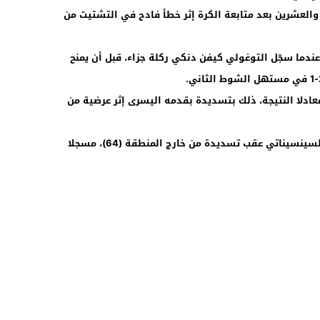
العشرين بعد متابعة الكرة إثر خطأ فادح في التشتيت من
10:46
احة الشوطين عندما سجّل التوغولي كيفن دنكي ركلة جزاء، قبل أن يمنح
ف ميسي هدفه الشخصي الثاني (55) معادلا النتيجة، ذلك بتسديدة بقدمه اليسرى إثر عرضية من
وأعاد صانع الألعاب البرازيلي إيفاندر التقدم لسينسيناتي عقب تسديدة من خارج المنطقة (64)، مسجلا