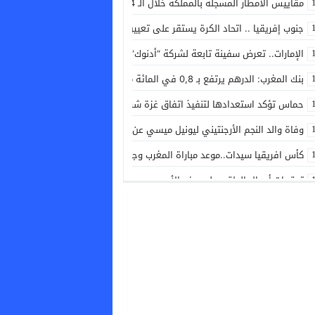
مقاييس الأمطار المسجلة بالمملكة خلال الـ 24 ساعة الماضية
جنوب إفريقيا .. اتحاد الكرة يستقر على تعيين بيتسو موسيماني مدربا جديدا لـ”باف
الإمارات.. تعرض سفينة تابعة لشركة “أدنوك” الوطنية للاستهداف بصاروخ أثناء
بنك المغرب: الدرهم يرتفع بـ 0,8 في المائة مقابل الدولار ما بين 30 يوليوز و5 غشت
حماس تؤكد استعدادها لتنفيذ اتفاق غزة شرط التزام إسرائيل به
وفاة والد النجم الأرجنتيني ليونيل ميسي عن سن 68 عاما
كأس افريقيا سيدات..موعد مباراة المغرب وجنوب افريقيا والقنوات الناقلة لها
توقعات أحوال الطقس ليوم غد الأحد
الإمارات تدين أعمال القرصنة الإيرانية
الصحراء المغربية .. كولومبيا تعلن تغييرا في موقفها وتعترف بسيادة المغرب 
الدوري البرتغالي.. المغربي يانيس بكراوي ينقذ إستوريل من الهزيمة أمام فامال
تسجيل خمس حالات اغتصاب في حق مهاجرات قاصرات بسبتة
كانيزاريس: المغرب منافس قوي على احتضان نهائي مونديال 2030