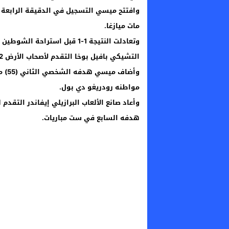
وافتتح ميسي التسجيل في الدقيقة الرابعة و
مات ميازغا.
وتعادلت النتيجة 1-1 قبل استر
التشيكي بافيل بوخا التقدم لأصحاب الأرض 2-1 في مستهل الشوط الثاني.
وأضا
مواطنه رودريغو دي بول.
هدفه السابع في ست مباريات.