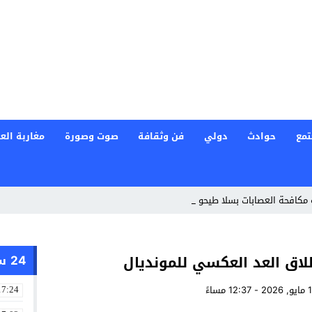
تمع
حوادث
دولي
فن وثقافة
صوت وصورة
مغاربة العا
 مكافحة العصابات بسلا طيحو بزناس خطير _
24 ساعة
اق العد العكسي للمونديال
17:24