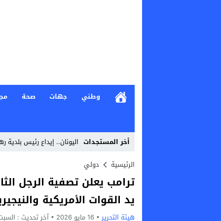
وطني
جهات
صحة
مج
أخر المستجدات
اليونان.. إيداع رئيس بلدية ر
Stop
الرئيسية
دولي
ترامب يعلن تصفية الرجل الثا
Previous
يد القوات الأمريكية والنيجيري
Next
هيئة التحرير
16 مايو 2026
آخر تحديث :
السبت, 16 مايو, 2026 - 8