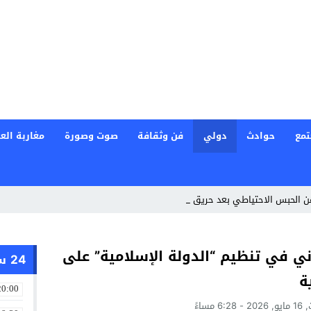
تمع
حوادث
دولي
فن وثقافة
صوت وصورة
مغاربة العا
هن الحبس الاحتياطي بعد حريق غرب أثينا
ني في تنظيم “الدولة الإسلامية” على
24 ساعة
ة
20:00
6:2 مساءً