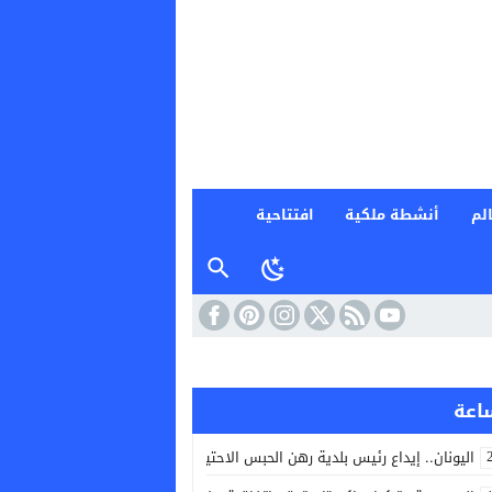
لم
أنشطة ملكية
افتتاحية
اليونان.. إيداع رئيس بلدية رهن الحبس الاحتياطي بعد حريق غرب أثينا