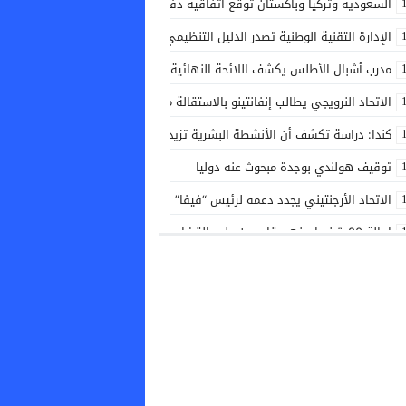
السعودية وتركيا وباكستان توقع اتفاقية دفاع مشترك لتعزيز التعاون الأمني و
الإدارة التقنية الوطنية تصدر الدليل التنظيمي الجديد الخاص بكرة القدم
مدرب أشبال الأطلس يكشف اللائحة النهائية المشاركة في ألعاب البحر الأبيض
الاتحاد النرويجي يطالب إنفانتينو بالاستقالة من رئاسة الفيفا
كندا: دراسة تكشف أن الأنشطة البشرية تزيد خطر حرائق الغابات
توقيف هولندي بوجدة مبحوث عنه دوليا
الاتحاد الأرجنتيني يجدد دعمه لرئيس “فيفا” جياني إنفانتينو
إحالة 80 شخصا بينهم قاصرون على القضاء بالناظور عقب محاولة اقتحام سياج مليلية المحتلة
خورخي فيلدا: الطاقم التقني درس بشكل دقيق منتخب جنوب إفريقيا لتحقيق ال
الرئيس الإماراتي ونظيره الروسي يبحثان التعاون المشترك والتطورات الإقليمية
نهاية “شفار الديور”.. البوليس فالجديدة طيحو المبحوث عنه لي روع ساكنة المطار
أسبوع الاستثمار لمغاربة العالم: جهة فاس مكناس تطلق دينامية جديدة لدعم و
الفاو: أسعار الغذاء العالمية تسجل أعلى مستوى منذ 3 سنوات في يوليوز الماضي