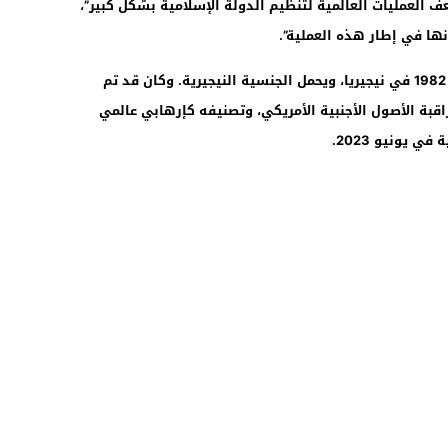
ف العمليات العالمية لتنظيم الدولة الإسلامية بشكل كبير”،
نها في إطار هذه العملية”.
يذكر أن “أبو بلال المينوكي” من مواليد سنة 1982 في نيجيريا، ويحمل الجنسية النيجيرية. وكان قد تم
اقبة الأصول الأجنبية الأمريكي، وتصنيفه كإرهابي عالمي
 يونيو 2023.