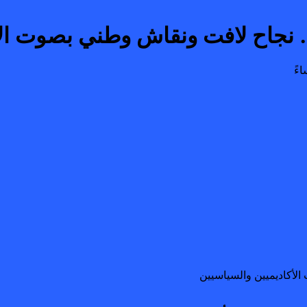
نجاح لافت ونقاش وطني بصوت الأك