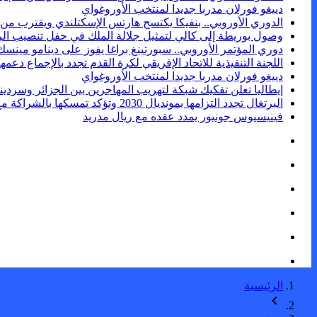
دييغو فورلان مدربا جديدا لمنتخب الأوروغواي
الدوري الأوروبي.. بنفيكا يكتسح هارتس الإسكتلندي ويقترب من 
وصول بوريطة إلى كالي لتمثيل جلالة الملك في حفل تنصيب الر
دوري المؤتمر الأوروبي.. سبورتينغ براغا يفوز على دينامو مينسك
اللجنة التنفيذية للاتحاد الإفريقي لكرة القدم تجدد بالإجماع دعمها ل
دييغو فورلان مدربا جديدا لمنتخب الأوروغواي
إيطاليا تعلن تفكيك شبكة لتهريب المهاجرين بين الجزائر وسردينيا وفرنس
البرتغال تجدد التزامها بمونديال 2030 وتؤكد تمسكها بالشراكة مع المغرب وإسبانيا
فينيسيوس جونيور يمدد عقده مع ريال مدريد
الرئيسية