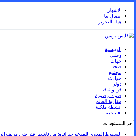
الاشهار
اتصال بنا
هيئة التحرير
الرئيسية
وطني
جهات
صحة
مجتمع
حوادث
دولي
فن وثقافة
صوت وصورة
مغاربة العالم
أنشطة ملكية
افتتاحية
أخر المستجدات
السقوط المدوي للمدعو جيراندو: من ناشط افتراضي مزيف إلى