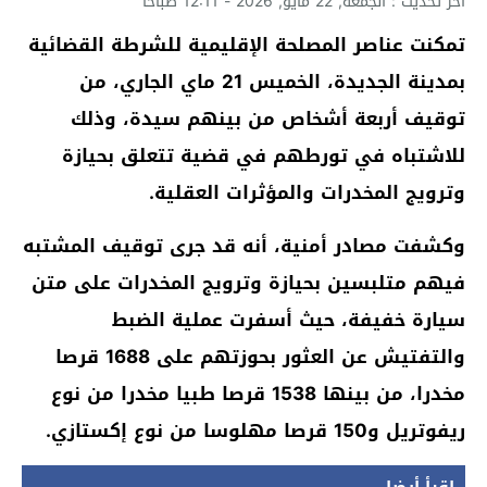
آخر تحديث : الجمعة, 22 مايو, 2026 - 12:11 صباحًا
تمكنت عناصر المصلحة الإقليمية للشرطة القضائية
بمدينة الجديدة، الخميس 21 ماي الجاري، من
توقيف أربعة أشخاص من بينهم سيدة، وذلك
للاشتباه في تورطهم في قضية تتعلق بحيازة
وترويج المخدرات والمؤثرات العقلية.
وكشفت مصادر أمنية، أنه قد جرى توقيف المشتبه
فيهم متلبسين بحيازة وترويج المخدرات على متن
سيارة خفيفة، حيث أسفرت عملية الضبط
والتفتيش عن العثور بحوزتهم على 1688 قرصا
مخدرا، من بينها 1538 قرصا طبيا مخدرا من نوع
ريفوتريل و150 قرصا مهلوسا من نوع إكستازي.
اقرأ أيضا...