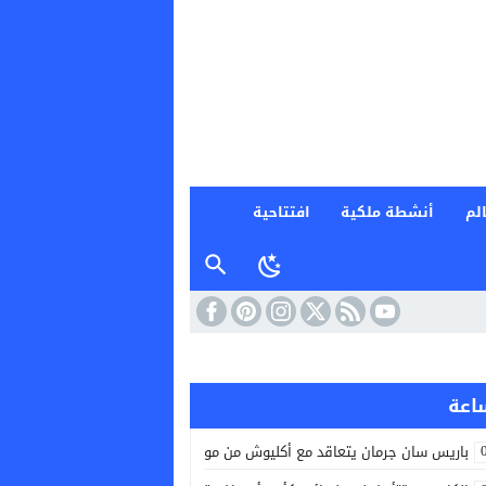
لم
أنشطة ملكية
افتتاحية
باريس سان جرمان يتعاقد مع أكليوش من موناكو