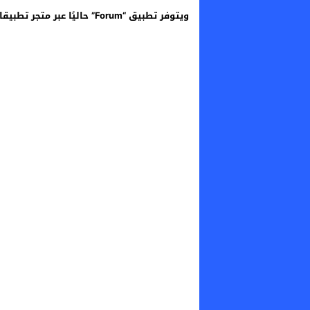
ويتوفر تطبيق “Forum” حاليًا عبر متجر تطبيقات “App Store”.