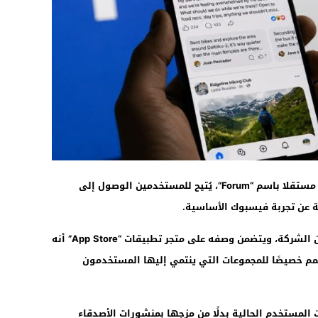
19:02
أطلقت شركة ميتا يوم الجمعة تطبيقا جديدا مستقلا باسم “Forum”، يُتيح للمستخدمين الوصول إلى
عن تجربة فيسبوك الأساسية.
رُصد التطبيق الجديد دون أي إعلان رسمي من الشركة، ويتضمن وصفه على متجر تطبيقات “App Store” أنه
م خصيصًا للمجموعات التي ينتمي إليها المستخدمون
ت من مجموعات المستخدم الحالية بدلًا من مزجها بمنشورات الأصدقاء