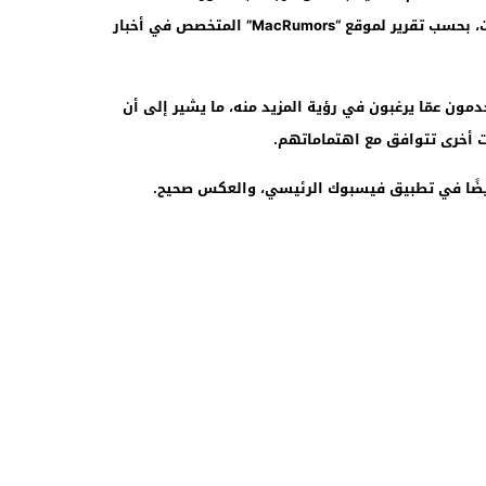
والصفحات والمحتوى المقترح عبر الخوارزميات، بحسب تقرير لموقع “MacRumors” المتخصص في أخبار
مون عمّا يرغبون في رؤية المزيد منه، ما يشير إلى أن
 أخرى تتوافق مع اهتماماتهم.