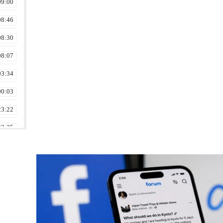
09:00
08:46
08:30
08:07
03:34
00:03
23:22
22:35
22:06
21:33
20:30
20:00
19:35