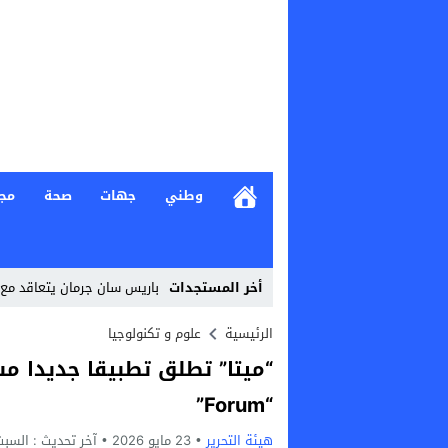
وطني
جهات
صحة
مج
أخر المستجدات
باريس سان جرمان يتعاقد مع 
Stop
الرئيسية
علوم و تكنولوجيا
“ميتا” تطلق تطبيقا جديدا 
Previous
“Forum”
Next
هيئة التحرير
23 مايو 2026
آخر تحديث :
السبت, 23 مايو, 2026 - 