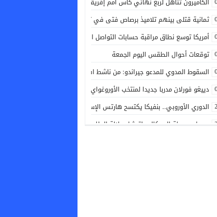
الكاميرون تتأهل لربع نهائي كأس أمم إفريقيا للسيدات بعد التعادل مع الرأس 
ثمانية قتلى بينهم تلاميذ برصاص فتى في تايلاند
أمريكا توسع نطاق مراقبة حسابات التواصل الاجتماعي لتشمل الصحفيين الأجان
توقعات أحوال الطقس اليوم الجمعة
السقوط المدوي للمدعو جيراندو: من ناشط افتراضي مزيف إلى عراب شبكة إجرا
دييغو فورلان مدربا جديدا لمنتخب الأوروغواي
الدوري الأوروبي.. بنفيكا يكتسح هارتس الإسكتلندي ويقترب من الدور الفاصل
وصول بوريطة إلى كالي لتمثيل جلالة الملك في حفل تنصيب الرئيس الكولومبي
دوري المؤتمر الأوروبي.. سبورتينغ براغا يفوز على دينامو مينسك في ذهاب الدو
اللجنة التنفيذية للاتحاد الإفريقي لكرة القدم تجدد بالإجماع دعمها لإنفانتينو
دييغو فورلان مدربا جديدا لمنتخب الأوروغواي
إيطاليا تعلن تفكيك شبكة لتهريب المهاجرين بين الجزائر وسردينيا وفرنسا وتوقف 8 جزائ
البرتغال تجدد التزامها بمونديال 2030 وتؤكد تمسكها بالشراكة مع المغرب وإسبانيا