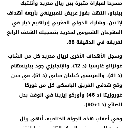
مسرحا لمباراة مثيرة بين ريال مدريد وأتلتيك
بيلباو، انتهت بفوز عريض للميرينغي بأربعة أهداف
لإثنين. وشارك الدولي المغربي إبراهيم دياز في
المهرجان الهجومي لمدريد بتسجيله الهدف الرابع
لفريقه في الدقيقة 88.
وسجل الأهداف الأخرى لريال مدريد كل من الشاب
غونزالو غارسيا (د 12)، والإنجليزي جود بيلينغهام
(د 41)، والفرنسي كيليان مبابي (د 51). في حين
وقع هدفي الفريق الباسكي كل من غوركا
غوروزيتا (د 46) وأوركو إيزيتا في الوقت بدل
الضائع (د 1+90).
وفي أعقاب هذه الجولة الختامية، أنهى ريال