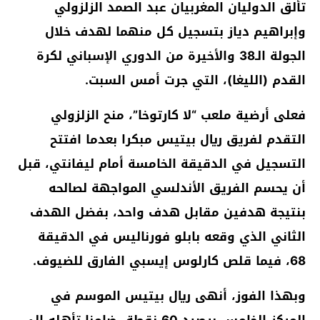
تألق الدوليان المغربيان عبد الصمد الزلزولي
وإبراهيم دياز بتسجيل كل منهما لهدف خلال
الجولة الـ38 والأخيرة من الدوري الإسباني لكرة
القدم (الليغا)، التي جرت أمس السبت.
فعلى أرضية ملعب “لا كارتوخا”، منح الزلزولي
التقدم لفريق ريال بيتيس مبكرا بعدما افتتح
التسجيل في الدقيقة الخامسة أمام ليفانتي، قبل
أن يحسم الفريق الأندلسي المواجهة لصالحه
بنتيجة هدفين مقابل هدف واحد، بفضل الهدف
الثاني الذي وقعه بابلو فورناليس في الدقيقة
68، فيما قلص كارلوس إيسبي الفارق للضيوف.
وبهذا الفوز، أنهى ريال بيتيس الموسم في
المركز الخامس برصيد 60 نقطة، ضامنا تأهله إلى