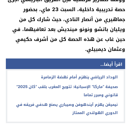
حصة تدريبية داخلية، السبت 23 ماي، بحضور
جماهيري من أنصار النادي، حيث شارك كل من
ويليان باتشو ونونو مينديش بعد تعافيهما، في
حين غاب عن هذه الحصة كل من أشرف حكيمي
وعثمان ديمبيلي.
اقرأ أيضا...
الوداد الرياضي ينهزم أمام نهضة الزمامرة
صحيفة “ماركا” الإسبانية: تتويج المغرب بلقب “كان 2025”
قانوني ومبرر تماما
نيميغن يهزم آيندهوفن وصيباري يصنع هدفي فريقه في
الدوري الهولندي الممتاز