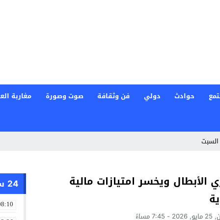
تمع
حوادث
دولي
فن وثقافة
صوت وصورة
مغاربة العا
السبت
 الأبطال ويخسر امتيازات مالية
24 ساعة
ية
08:10
 7:45 مساءً