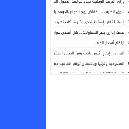
وزارة التربية الوطنية تحدد مواعيد الدخول المدرسي القادم
سوق الصرف .. انخفاض زوج الدولار/الدرهم بنسبة 0,42 في المائة
إسبانيا تعلن إسقاط إحدى أكبر شبكات تهريب البشر والمخدرات في البحر المتو
صمت إداري يثير التساؤلات… هل أُقصي دوار القليع من مشاريع توسيع شبكة ال
ارتفاع أسعار الذهب
اليونان.. إيداع رئيس بلدية رهن الحبس الاحتياطي بعد حريق غرب أثينا
السعودية وتركيا وباكستان توقع اتفاقية دفاع مشترك لتعزيز التعاون الأمني و
الإدارة التقنية الوطنية تصدر الدليل التنظيمي الجديد الخاص بكرة القدم
مدرب أشبال الأطلس يكشف اللائحة النهائية المشاركة في ألعاب البحر الأبيض
الاتحاد النرويجي يطالب إنفانتينو بالاستقالة من رئاسة الفيفا
كندا: دراسة تكشف أن الأنشطة البشرية تزيد خطر حرائق الغابات
توقيف هولندي بوجدة مبحوث عنه دوليا
الاتحاد الأرجنتيني يجدد دعمه لرئيس “فيفا” جياني إنفانتينو