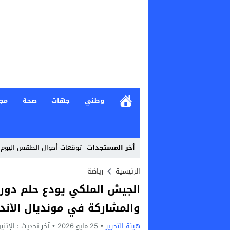
وطني
جهات
صحة
مج
أخر المستجدات
توقعات أحوال الطقس اليوم 
Stop
الرئيسية
رياضة
الجيش الملكي يودع حلم دوري
Previous
والمشاركة في مونديال الأند
Next
هيئة التحرير
25 مايو 2026
آخر تحديث :
الإثنين, 25 مايو, 2026 -