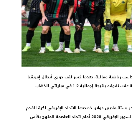
15:46
ب رياضية ومالية، بعدما خسر لقب دوري أبطال إفريقيا
أمام ماميلودي صان داونز، الذي تُوج بالبطولة عقب تفوقه بنتيجة إجمالية 2-1 في مباراتي الذهاب
ر بستة ملايين دولار، خصصها الاتحاد الإفريقي لكرة القدم
لبطل المسابقة، كما فقد فرصة خوض كأس السوبر الإفريقي 2026 أمام اتحاد العاصمة المتوج بكأس