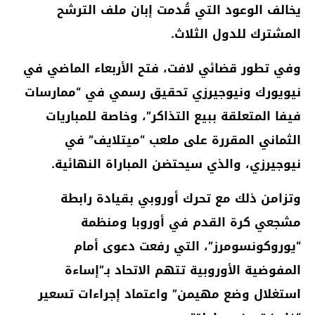
يخالف الوعود التي قُدمت إبان ملف الترشح
المشترك للدول الثلاث.
وفي تطور قضائي لافت، فتح الأربعاء الماضي في
نيويورك ونيوجيرزي تحقيق رسمي في “ممارسات
فيفا المتعلقة ببيع التذاكر”، وخاصة للمباريات
الثماني المقررة على ملعب “ميتلايف” في
نيوجيرزي، والذي سيحتضن المباراة النهائية.
وتزامن ذلك مع تحرك أوروبي بقيادة رابطة
مشجعي كرة القدم في أوروبا ومنظمة
“يوروكونسومرز”، التي رفعت دعوى أمام
المفوضية الأوروبية تتهم الاتحاد بـ”إساءة
استغلال وضع مهيمن” واعتماد إجراءات تسعير