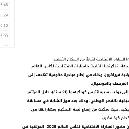
16:46
16:29
16:16
16:00
15:46
15:29
ة، تذكرتها الخاصة بالمباراة الافتتاحية لكأس العالم
14:46
ن ولاية فيراكروز، وذلك في إطار مبادرة حكومية تهدف إلى
14:02
لمرتبطة بالمونديال.
13:15
وجرى تسليم التذكرة، التي تحمل الرقم 001، إلى يوليت سيرفانتيس كواكيهوا (21 سنة)، خلال المؤتمر
13:01
يكية بالقصر الوطني، وذلك بعد فوز الشابة في مسابقة
ية، حيث تمكنت من إقناع لجنة التحكيم بمهاراتها في
12:46
خدام كرة مضرب.
وستمكن هذه التذكرة الشابة المكسيكية من حضور المباراة الافتتاحية لكأس العالم 2026، المرتقبة في