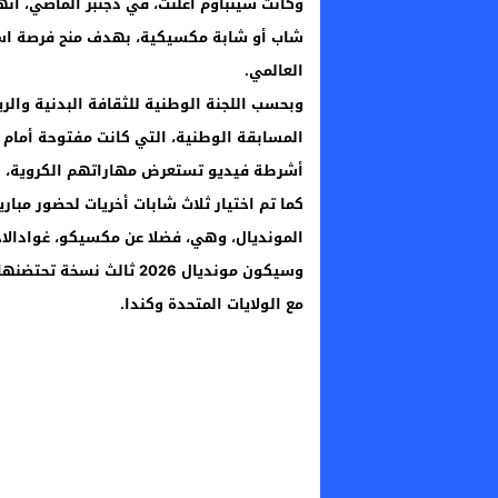
وكانت شينباوم أعلنت، في دجنبر الماضي، أنها
شاب أو شابة مكسيكية، بهدف منح فرصة استث
العالمي.
وبحسب اللجنة الوطنية للثقافة البدنية وا
أشرطة فيديو تستعرض مهاراتهم الكروية، للتنا
كما تم اختيار ثلاث شابات أخريات لحضور مبا
المونديال، وهي، فضلا عن مكسيكو، غوادالاخ
مع الولايات المتحدة وكندا.