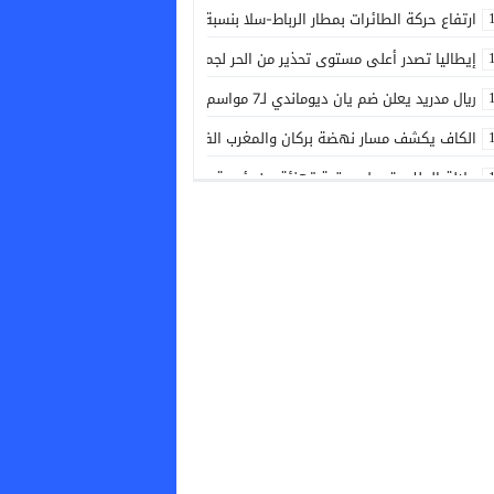
ارتفاع حركة الطائرات بمطار الرباط-سلا بنسبة 17.13% حتى نهاية يونيو
إيطاليا تصدر أعلى مستوى تحذير من الحر لجميع مدنها
ريال مدريد يعلن ضم يان ديوماندي لـ7 مواسم قادما من لايبزيغ
الكاف يكشف مسار نهضة بركان والمغرب الفاسي في الأدوار التمهيدية لدوري 
جلالة الملك يتوصل ببرقية تهنئة من رئيسة جمهورية بلغاريا بمناسبة عيد العرش
دييغو فورلان مدربا جديدا لمنتخب الأوروغواي
موجة الحر ترفع خطر الحرائق الغابوية إلى أعلى مستوى في أربعة أقاليم بفرنس
قرعة كأس الكونفدرالية تضع الرجاء أمام اختبار مبكر
سيدة تضع مولودها بباب المستشفى الإقليمي بالجديدة
بيان رسمي لفيفا بعد اجتماعها الطارئ في الرباط
الاتحاد الأوروبي يسجل رقما قياسيا في حرائق الغابات خلال 2026