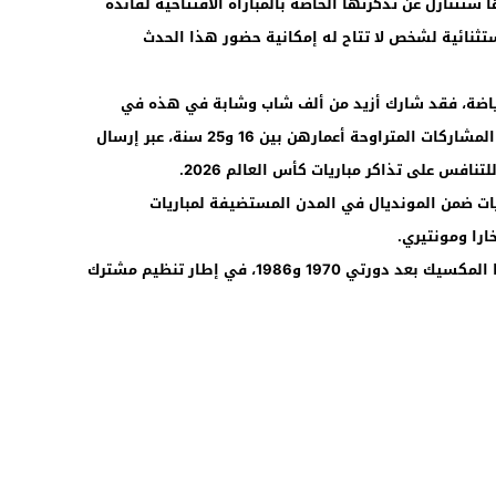
 ستتنازل عن تذكرتها الخاصة بالمباراة الافتتاحية لفائدة
نائية لشخص لا تتاح له إمكانية حضور هذا الحدث
لرياضة، فقد شارك أزيد من ألف شاب وشابة في هذه في
المسابقة الوطنية، التي كانت مفتوحة أمام المشاركات المتراوحة أعمارهن بين 16 و25 سنة، عبر إرسال
فس على تذاكر مباريات كأس العالم 2026.
ريات ضمن المونديال في المدن المستضيفة لمباريات
ارا ومونتيري.
وسيكون مونديال 2026 ثالث نسخة تحتضنها المكسيك بعد دورتي 1970 و1986، في إطار تنظيم مشترك