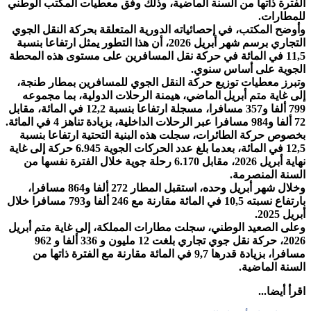
ترة ذاتها من السنة الماضية، وذلك وفق معطيات المكتب الوطني
طارات.
ضح المكتب، في إحصائياته الدورية المتعلقة بحركة النقل الجوي
التجاري برسم شهر أبريل 2026، أن هذا التطور يمثل ارتفاعا بنسبة
11,5 في المائة في حركة نقل المسافرين على مستوى هذه المحطة
وية على أساس سنوي.
رز معطيات توزيع حركة النقل الجوي للمسافرين بمطار طنجة،
 غاية متم أبريل الماضي، هيمنة الرحلات الدولية، بما مجموعه
799 ألفا و357 مسافرا، مسجلة ارتفاعا بنسبة 12,2 في المائة، مقابل
وص حركة الطائرات، سجلت هذه البنية التحتية ارتفاعا بنسبة
12,5 في المائة، بعدما بلغ عدد الحركات الجوية 6.945 حركة إلى غاية
نهاية أبريل 2026، مقابل 6.170 رحلة جوية خلال الفترة نفسها من
نة المنصرمة.
وخلال شهر أبريل وحده، استقبل المطار 272 ألفا و864 مسافرا،
بارتفاع نسبته 10,5 في المائة مقارنة مع 246 ألفا و793 مسافرا خلال
2025.
ى الصعيد الوطني، سجلت مطارات المملكة، إلى غاية متم أبريل
2026، حركة نقل جوي تجاري بلغت 12 مليون و 336 ألفا و 962
مسافرا، بزيادة قدرها 9,7 في المائة مقارنة مع الفترة ذاتها من
نة الماضية.
 أيضا...