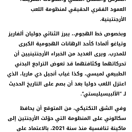
العمود الفقري الحقيقي لمنظومة اللعب
الأرجنتينية.
وبخصوص خط الهجوم،، يبرز الثنائي جوليان ألفاريز
وتياغو ألمادا كأحد الرهانات الهجومية الكبرى
للمدرب. ويرى العديد من الخبراء الأرجنتينيين أن
تحركاتهما وكثافتهما قد تعوض التراجع البدني
الطبيعي لميسي، وكذا غياب أنجيل دي ماريا، الذي
اعتزل اللعب دوليا بعد أن بصم على التاريخ الحديث
لـ “الألبيسيليستي”.
وفي الشق التكتيكي، من المتوقع أن يحافظ
سكالوني على المنظومة التي حوّلت الأرجنتين إلى
ماكينة تنافسية منذ سنة 2021، بالاعتماد على