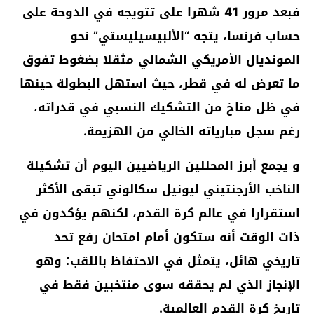
فبعد مرور 41 شهرا على تتويجه في الدوحة على
حساب فرنسا، يتجه “الألبيسيليستي” نحو
المونديال الأمريكي الشمالي مثقلا بضغوط تفوق
ما تعرض له في قطر، حيث استهل البطولة حينها
في ظل مناخ من التشكيك النسبي في قدراته،
رغم سجل مبارياته الخالي من الهزيمة.
و يجمع أبرز المحللين الرياضيين اليوم أن تشكيلة
الناخب الأرجنتيني ليونيل سكالوني تبقى الأكثر
استقرارا في عالم كرة القدم، لكنهم يؤكدون في
ذات الوقت أنه ستكون أمام امتحان رفع تحد
تاريخي هائل، يتمثل في الاحتفاظ باللقب؛ وهو
الإنجاز الذي لم يحققه سوى منتخبين فقط في
تاريخ كرة القدم العالمية.