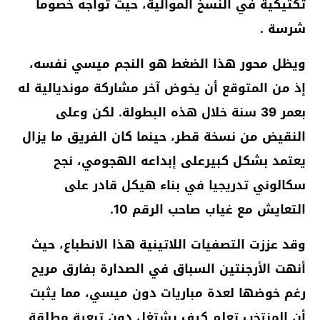
تكتيكية في النسخ الموالية، حيث تواجه خصوما
شرسة .
ويظل محور هذا الضغط هو النجم ميسي نفسه،
إذ من المتوقع أن يخوض آخر مشاركة مونديالية له
بعمر 39 سنة خلال هذه البطولة. لكن وعلى
النقيض من نسخة قطر، حينما كان الفريق ما يزال
يعتمد بشكل كبيرعلى إبداعه الهجومي، نجح
سكالوني تدريجيا في بناء هيكل قادر على
التعايش مع غياب صاحب الرقم 10.
وقد عززت التصفيات اللاتينية هذا الانطباع، حيث
أنهت الأرجنتين السباق في الصدارة بفارق مريح
رغم خوضها لعدة مباريات دون ميسي، مما يثبت
أن المنتخب تعلم كيف يشتغل دون تبعية مطلقة