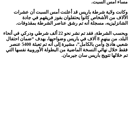
ء أمس السبت.
نت ولاية شرطة باريس قد أعلنت أمس السبت أن عشرات
لاف من الأشخاص كانوا يحتفلوان بفوز فريقهم في جادة
انزليزيه، مسجلة أنه تم رشق عناصر الشرطة بمقذوفات.
وبحسب الشرطة، فقد تم نشر نحو 22 ألف شرطي ودركي في أنحاء
البلد، من بينهم 8 آلاف في باريس وضواحيها، بهدف “ضمان احتفال
شعبي هادئ وآمن بالكامل”، مشيرة إلى أنه تم تعبئة 5400 عنصر
 خلال نهائي النسخة الماضية من البطولة الأوروبية نفسها التي
خلالها تتويج باريس سان جيرمان.