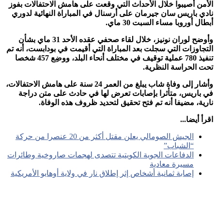
من أصيبوا خلال الأحداث التي وقعت على هامش الاحتفالات بفوز
ي باريس سان جيرمان على أرسنال في المباراة النهائية لدوري
ل أوروبا مساء السبت 30 ماي.
وأوضح لوران نونيز، خلال لقاء صحفي عقده الأحد 31 ماي بشأن
جاوزات التي سجلت بعد المباراة التي أقيمت في بودابست، أنه تم
تنفيذ 780 عملية توقيف في مختلف أنحاء البلد، ووضِع 457 شخصا
 الحراسة النظرية.
وأشار إلى وفاة شاب يبلغ من العمر 24 سنة على هامش الاحتفالات،
باريس، متأثرا بإصابات تعرض لها في حادث على متن دراجة
ية، مضيفا أنه تم فتح تحقيق لتحديد ظروف هذه الوفاة.
 أيضا...
الجيش الصومالي يعلن مقتل أكثر من 20 عنصرا من حركة
“الشباب”
الدفاعات الجوية الكويتية تتصدى لهجمات صاروخية وطائرات
مسيرة معادية
إصابة ثمانية أشخاص إثر إطلاق نار في ولاية أوهايو الأمريكية