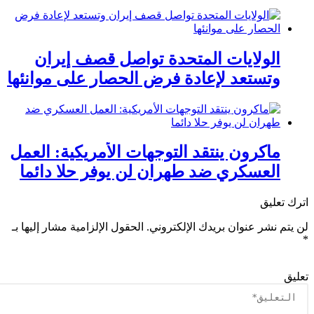
للقبض على زعيم المخدرات “إل مينتشو
الولايات المتحدة تواصل قصف إيران
وتستعد لإعادة فرض الحصار على موانئها
ماكرون ينتقد التوجهات الأمريكية: العمل
العسكري ضد طهران لن يوفر حلا دائما
ك تعليق
يتم نشر عنوان بريدك الإلكتروني.
الحقول الإلزامية مشار إليها بـ
يق