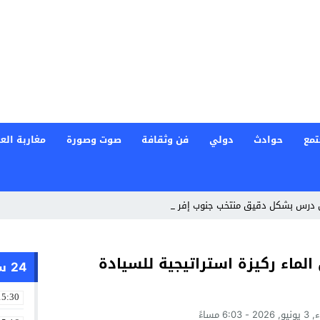
تمع
حوادث
دولي
فن وثقافة
صوت وصورة
مغاربة العا
ي درس بشكل دقيق منتخب جنوب إفريقيا لتحقيق _
الماء ركيزة استراتيجية للسيادة
24 ساعة
15:30
 6:03 مساءً