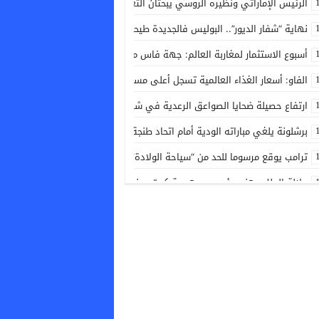
الرئيس الإماراتي ونظيره الروسي يبحثان التعاون المشترك والتطورات الإقليمية
نهاية “شفار الديور”.. البوليس فالجديدة طيحو المبحوث عنه لي روع ساكنة المطار
أسبوع الاستثمار لمغاربة العالم: جهة فاس مكناس تطلق دينامية جديدة لدعم و
الفاو: أسعار الغذاء العالمية تسجل أعلى مستوى منذ 3 سنوات في يوليوز الماضي
ارتفاع حصيلة ضحايا الصواعق الرعدية في شرق الهند إلى 20 قتيلا
برشلونة يلغي مباراته الودية أمام اتحاد طنجة
ترامب يوقع مرسوما للحد من “سياحة الولادة” والحصول على الجنسية الأمريكية
جلالة الملك يهنئ رئيس جمهورية كوت ديفوار بمناسبة العيد الوطني لبلاده
تفشي الكوليرا في تشاد يودي بحياة 13 شخصا
نشرة إنذارية: موجة حر وزخات رعدية مع تساقط البرد وهبات رياح بعدد من مناط
زبيري يسجل أول أهدافه مع راسينغ سانتاندير في التحضيرات للموسم الجديد
فاس.. تراكم النفايات يثير استياء الساكنة بحي النجاح سيدي إبراهيم
أزمة كوفيد-19.. تحرك بالكونغرس الأمريكي لمقاضاة المستشار الطبي السابق للبيت الأبيض