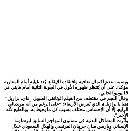
وبسبب عدم اكتمال تعافيه وافتقاده للإيقاع، يُعد غيابه أمام المغاربة
مؤكدا، على أن يُنتظر ظهوره الأول في الجولة الثانية أمام هايتي في
19 يونيو الحالي.
وقال النجم في مقتطف من الفيلم الوثائقي الطويل “فاي، برازيل”
(هيا يا برازيل)، الذي يُعرض الأربعاء: “على الرغم من أنه مونديالي
الرابع، إلا أن الإحساس مختلف بسبب كل ما يحيط به، وبالطبع لأنه
الأخير”.
وأثّرت المشاكل البدنية في مستوى المهاجم السابق لبرشلونة
الإسباني وباريس سان جرمان الفرنسي والهلال السعودي خلال