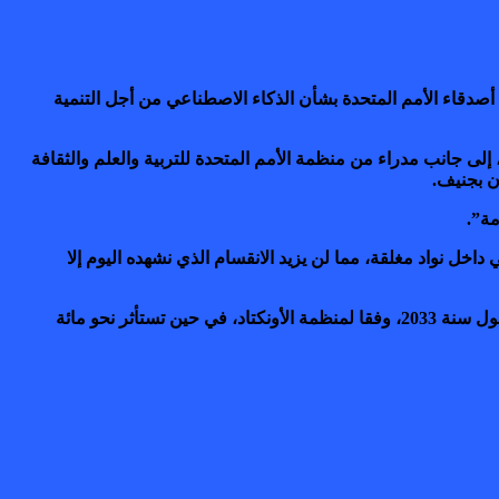
صدقاء الأمم المتحدة بشأن الذكاء الاصطناعي من أجل التنمية
إلى جانب مدراء من منظمة الأمم المتحدة للتربية والعلم والثقافة
ن بجنيف.
مة”.
خل نواد مغلقة، مما لن يزيد الانقسام الذي نشهده اليوم إلا
وقدم السفير تشخيصا واقعيا للوضع الراهن، مؤكدا أن الذكاء الاصطناعي “غادر المختبرات، إذ ستصل قيمته السوقية إلى 4800 مليار دولار بحلول سنة 2033، وفقا لمنظمة الأونكتاد، في حين تستأثر نحو مائة