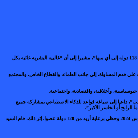
وأضاف أن “الأبلغ من ذلك: 7 دول متقدمة فقط، تشارك في جميع المبادرات الدولية الكبرى الخاصة بحكامة الذكاء الاصطناعي، بينما لا تنتمي 118 دولة إلى أي منها”، مشيرا إلى أن “غالبية البشرية غائبة بكل
قاد الحوار العالمي حول حكامة الذكاء الاصطناعي لتصحيح هذا الخلل، من خلال جمع الدول الأعضاء الـ 193 لأول مرة على قدم المساواة، إلى جانب العلماء، والقطاع الخاص، والمجتمع
ا جيوسياسية، وأخلاقية، واقتصادية، واجتماعية.
ب”، داعيا إلى صياغة قواعد للذكاء الاصطناعي بمشاركة جميع
يذكر أن المغرب كان قد بادر، رفقة الولايات المتحدة، بإطلاق أول قرار أممي بشأن الذكاء الاصطناعي، والذي اعتمدته الجمعية العامة في مارس 2024 وحظي برعاية أزيد من 120 دولة عضوا. إثر ذلك، قام السيد