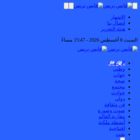
الاشهار
اتصال بنا
هيئة التحرير
السبت 8 أغسطس 2026 - 15:47 مساءً
الرئيسية
وطني
جهات
صحة
مجتمع
حوادث
دولي
فن وثقافة
صوت وصورة
مغاربة العالم
أنشطة ملكية
افتتاحية
بحث