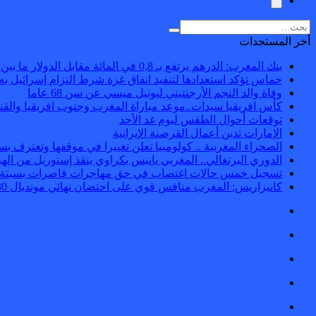
أخر المستجدات
بنك المغرب: الدرهم يرتفع بـ 0,8 في المائة مقابل الدولار ما بين 30 يوليوز و5 غشت
حماس تؤكد استعدادها لتنفيذ اتفاق غزة شرط التزام إسرائيل به
وفاة والد النجم الأرجنتيني ليونيل ميسي عن سن 68 عاما
كأس افريقيا سيدات..موعد مباراة المغرب وجنوب افريقيا والقنوا
توقعات أحوال الطقس ليوم غد الأحد
الإمارات تدين أعمال القرصنة الإيرانية
الصحراء المغربية .. كولومبيا تعلن تغييرا في موقفها وتعترف 
الدوري البرتغالي.. المغربي يانيس بكراوي ينقذ إستوريل من الهز
تسجيل خمس حالات اغتصاب في حق مهاجرات قاصرات بسبتة
كانيزاريس: المغرب منافس قوي على احتضان نهائي مونديال 2030