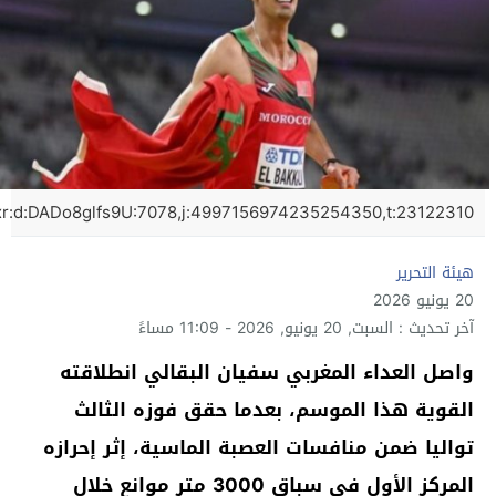
xr:d:DADo8glfs9U:7078,j:4997156974235254350,t:23122310
هيئة التحرير
20 يونيو 2026
آخر تحديث : السبت, 20 يونيو, 2026 - 11:09 مساءً
واصل العداء المغربي سفيان البقالي انطلاقته
القوية هذا الموسم، بعدما حقق فوزه الثالث
تواليا ضمن منافسات العصبة الماسية، إثر إحرازه
المركز الأول في سباق 3000 متر موانع خلال