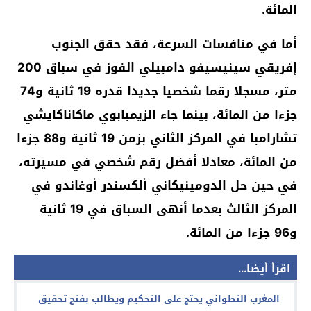
المائة.
أما في منافسات السرعة، فقد حقق الجنوب
إفريقي سينيسيفو دامبيلي الفوز في سباق 200
متر، مسجلا رقما شخصيا جديدا قدره 19 ثانية و74
جزءا من المائة، بينما جاء الزيمبابوي ماكاناكايشي
تشارامبا في المركز الثاني بزمن 19 ثانية و88 جزءا
من المائة، معادلا أفضل رقم شخصي في مسيرته،
في حين حل الدومينيكاني ألكسندر أوغاندو في
المركز الثالث بعدما أنهى السباق في 19 ثانية
و96 جزءا من المائة.
اقرأ أيضا...
المغرب التطواني يحتج على التحكيم ويطالب بفتح تحقيق