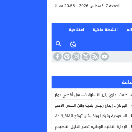
الجمعة 7 أغسطس 2026 - 20:56 مساءً
لم
أنشطة ملكية
افتتاحية
صمت إداري يثير التساؤلات… هل أُقصي دوار القليع من مشاريع توسيع شبكة ال
اليونان.. إيداع رئيس بلدية رهن الحبس الاحتياطي بعد حريق غرب أثينا
السعودية وتركيا وباكستان توقع اتفاقية دفاع مشترك لتعزيز التعاون الأمني و
الإدارة التقنية الوطنية تصدر الدليل التنظيمي الجديد الخاص بكرة القدم