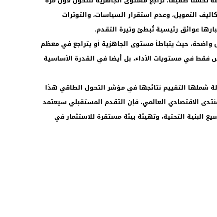
مة الطاقة تحسنا طفيفا، تراجع مستوى الجاهزية للتحول لأول مرة
تكاليف التمويل، وعدم استقرار السياسات، والتوترات
بارها عوائق رئيسية تُبطئ وتيرة التقدم.
: “يمثل عام 2026 نقطة تحول واضحة، حيث يتباطأ مستوى الجاهزية أو يتراجع في معظم
ليس فقط في مستويات الأداء، بل أيضا في القدرة الأساسية
 عام، حسّنت 67 دولة من أصل 120 دولة شملها التقييم نتائجها في مؤشر التحول الطاقي هذا
راجعا. ووفقا للمنتدى الاقتصادي العالمي، فإن التقدم المستقبلي سيعتمد
يع البنية التحتية، وتهيئة بيئة مستقرة للاستثمار في