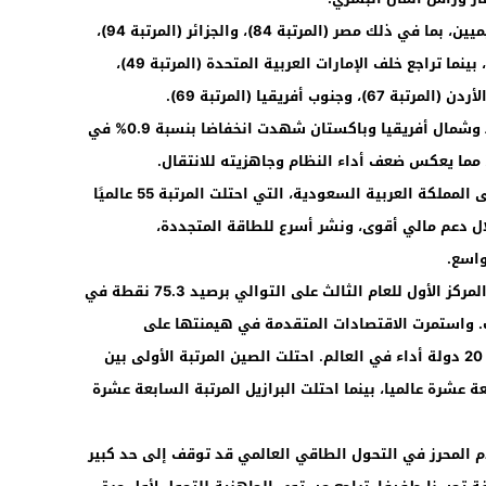
و تفوق المغرب على العديد من نظرائه الإقليميين، بما في ذلك مصر (المرتبة 84)، والجزائر (المرتبة 94)،
ونيجيريا (المرتبة 80)، والكويت (المرتبة 102)، بينما تراجع خلف الإمارات العربية المتحدة (المرتبة 49)،
وأشار التقرير إلى أن منطقة الشرق الأوسط وشمال أفريقيا وباكستان شهدت انخفاضا بنسبة 0.9% في
وسلط المنتدى الاقتصادي العالمي الضوء على المملكة العربية السعودية، التي احتلت المرتبة 55 عالميًا
من خلال دعم مالي أقوى، ونشر أسرع للطاقة المتجددة،
واسع.
وعلى الصعيد العالمي، حافظت السويد على المركز الأول للعام الثالث على التوالي برصيد 75.3 نقطة في
رك. واستمرت الاقتصادات المتقدمة في هيمنتها على
التصنيفات، حيث مثّلت 14 دولة من بين أفضل 20 دولة أداء في العالم. احتلت الصين المرتبة الأولى بين
عة عشرة عالميا، بينما احتلت البرازيل المرتبة السابعة عشرة
دم المحرز في التحول الطاقي العالمي قد توقف إلى حد كبير