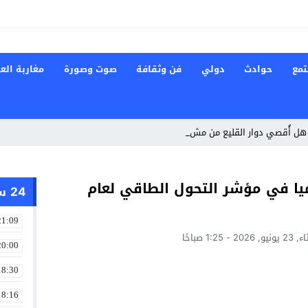
تمع
حوادث
دولي
فن وثقافة
صوت وصورة
مغاربة العا
هل أُقصي دوار القليع من مشاريع توسي _
يحتل المركز الـ72 عالميا في مؤشر التحول الطاقي لعام
24 ساعة
21:09
202 - 1:25 صباحًا
20:00
18:30
18:16