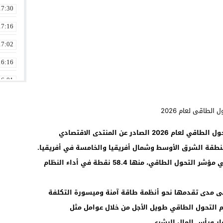
17:30
17:16
17:02
16:16
16:01
15:46
15:30
احتل المغرب المرتبة 72 عالميا في مؤشر التحول الطاقي لعام 2026 الصادر عن المنتدى الاقتصادي
15:16
منطقة الشرق الأوسط وشمال أفريقيا والخامسة في أفريقيا.
15:02
وسجل المغرب مجموع نقاط بلغ 54.5 نقطة في مؤشر التحول الطاقي، منها 58.4 نقطة في أداء النظام
14:42
14:30
ر السنوي 120 دولة بناء على مدى تقدمها نحو أنظمة طاقة آمنة وميسورة التكلفة
التحول الطاقي طويل الأجل من خلال عوامل مثل
مار ورأس المال البشري.