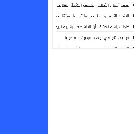
مدرب أشبال الأطلس يكشف اللائحة النهائية المشاركة في ألعاب البحر الأبيض
الاتحاد النرويجي يطالب إنفانتينو بالاستقالة من رئاسة الفيفا
كندا: دراسة تكشف أن الأنشطة البشرية تزيد خطر حرائق الغابات
توقيف هولندي بوجدة مبحوث عنه دوليا
الاتحاد الأرجنتيني يجدد دعمه لرئيس “فيفا” جياني إنفانتينو
إحالة 80 شخصا بينهم قاصرون على القضاء بالناظور عقب محاولة اقتحام سياج مليلية المحتلة
خورخي فيلدا: الطاقم التقني درس بشكل دقيق منتخب جنوب إفريقيا لتحقيق ال
الرئيس الإماراتي ونظيره الروسي يبحثان التعاون المشترك والتطورات الإقليمية
نهاية “شفار الديور”.. البوليس فالجديدة طيحو المبحوث عنه لي روع ساكنة المطار
أسبوع الاستثمار لمغاربة العالم: جهة فاس مكناس تطلق دينامية جديدة لدعم و
الفاو: أسعار الغذاء العالمية تسجل أعلى مستوى منذ 3 سنوات في يوليوز الماضي