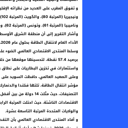
وناميبيا (المرتبة 61)، وتونس (المرتبة 62)، والأردن (المرتبة 67)، وجنوب أفريقيا (المرتبة 69).
الأداء العام لانتقال الطاقة بحلول عام 2026، مما يعكس ضعف أداء النظام وجاهزيته للانتقال.
برصيد 57.4 نقطة، لتحسينها موقعها 
واستثمارات في تخزين البطاريات على نطاق 
مؤشر انتقال الطاقة، تلتها فنلندا والدنما
الاقتصادات الناشئة، حيث احتلت المرتبة الراب
والولايات المتحدة المرتبة التاسعة عشرة.
و أفاد المنتدى الاقتصادي العالمي بأن التق