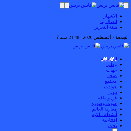
الاشهار
اتصال بنا
هيئة التحرير
الجمعة 7 أغسطس 2026 - 21:48 مساءً
الرئيسية
وطني
جهات
صحة
مجتمع
حوادث
دولي
فن وثقافة
صوت وصورة
مغاربة العالم
أنشطة ملكية
افتتاحية
بحث