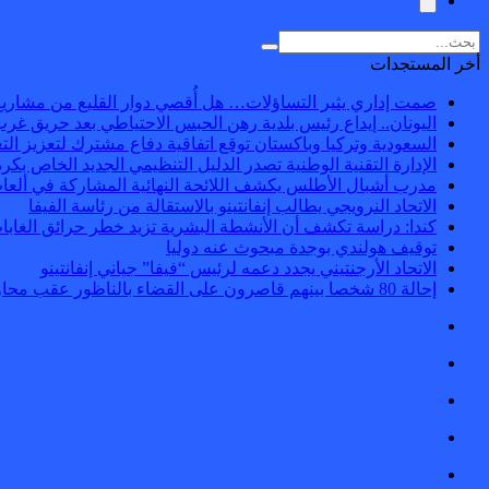
أخر المستجدات
صمت إداري يثير التساؤلات… هل أُقصي دوار القليع من مشاريع
اليونان.. إيداع رئيس بلدية رهن الحبس الاحتياطي بعد حريق غرب 
السعودية وتركيا وباكستان توقع اتفاقية دفاع مشترك لتعزيز الت
الإدارة التقنية الوطنية تصدر الدليل التنظيمي الجديد الخاص بكرة
مدرب أشبال الأطلس يكشف اللائحة النهائية المشاركة في ألعا
الاتحاد النرويجي يطالب إنفانتينو بالاستقالة من رئاسة الفيفا
كندا: دراسة تكشف أن الأنشطة البشرية تزيد خطر حرائق الغابا
توقيف هولندي بوجدة مبحوث عنه دوليا
الاتحاد الأرجنتيني يجدد دعمه لرئيس “فيفا” جياني إنفانتينو
إحالة 80 شخصا بينهم قاصرون على القضاء بالناظور عقب محاولة اقتحام سياج مليلية المحتلة