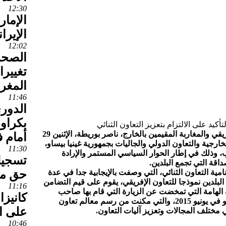
12:30
الإمار
الإيران
12:02
الصحرا
تغييرا
المغر
11:46
الدوري
بكراو
أجرى وزير الشؤون الخارجية والتعاون الإفريقي والمغاربة المقيمين بالخارج، ناصر بوريطة، الإثنين 29
أمام ف
خارجية والتعاون الدولي والجاليات بجمهورية غينيا بيساو،
11:30
، وذلك في إطار الحوار السياسي المستمر والإرادة
تسجيل
اقة التي تجمع البلدين.
مية التعاون الثنائي، التي وصفت بالإيجابية جدا في عدة
حق مه
بلدين نموذجا للتعاون الإفريقي، يقوم على قيم التضامن
11:16
ة الهامة التي تمخضت عن الزيارة التي قام بها صاحب
كانيز
الجلالة الملك محمد السادس إلى غينيا بيساو في يونيو 2015، والتي مكنت من رسم معالم تعاون
على اح
ي مختلف المجالات وتعزيز آليات التعاون.
10:46