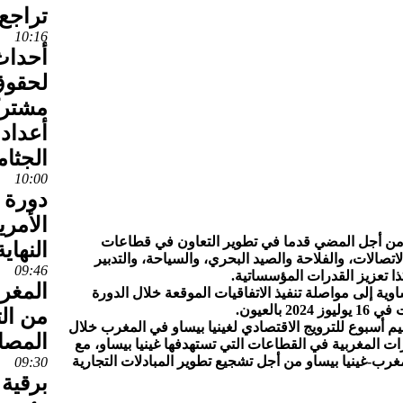
تراجع
10:16
أحداث
لحقوق 
مشترك
أعداد
الجثام
10:00
دورة 
الأمري
ل من أجل المضي قدما في تطوير التعاون في قطاعات
النهاية
اتصالات، والفلاحة والصيد البحري، والسياحة، والتدبير
09:46
كذا تعزيز القدرات المؤسساتية.
المغر
اوية إلى مواصلة تنفيذ الاتفاقيات الموقعة خلال الدورة
بالعيون.
من ال
م أسبوع للترويج الاقتصادي لغينيا بيساو في المغرب خلال
المصال
ات المغربية في القطاعات التي تستهدفها غينيا بيساو، مع
غرب-غينيا بيساو من أجل تشجيع تطوير المبادلات التجارية
09:30
برقية 