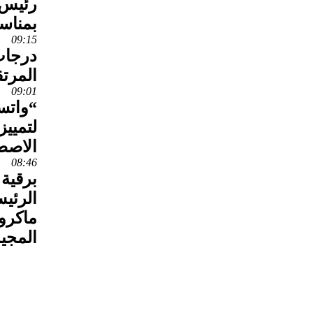
رئيس 
بمناس
09:15
درجات 
المرتق
09:01
“واتس
لتمييز
الاصط
08:46
برقية 
الرئي
ماكرو
المجي