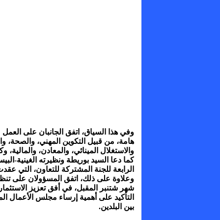
وفي هذا السياق، اتفق الجانبان على العم
هامة، من قبيل التكوين المهني، والصحة، وال
والاستغلال المينائي، والمعادن، والمالية، و
كما دعا السيد بوريطة ونظيرته الغينية-البيس
الرابعة للجنة المشتركة للتعاون، التي عقدت في 16 يوليوز 2024 
وعلاوة على ذلك، اتفق المسؤولان على تنظي
شهر شتنبر المقبل، في أفق تعزيز الاستثمار
التأكيد على أهمية إرساء مجلس الأعمال الم
بين البلدين.