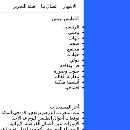
الاشهار
اتصال بنا
هيئة التحرير
الرئيسية
وطني
جهات
صحة
مجتمع
حوادث
دولي
فن وثقافة
صوت وصورة
مغاربة العالم
أنشطة ملكية
افتتاحية
أخر المستجدات
بنك المغرب: الدرهم يرتفع بـ 0,8 في المائة مقابل الدولار ما بين 30 يوليوز و5 غشت
توقعات أحوال الطقس ليوم غد الأحد
الإمارات تدين أعمال القرصنة الإيرانية
الصحراء المغربية .. كولومبيا تعلن تغييرا