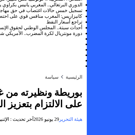
الدوري البرتغالي.. المغربي يانيس بكراوي ي
تسجيل خمس حالات اغتصاب في حق مهاجر
كانيزاريس: المغرب منافس قوي على احتضان ن
تراجع أسعار النفط
أحداث سبتة.. المجلس الوطني لحقوق الإنسا
دورة مونتريال لكرة المضرب.. الأمريكي شيلت
الرئيسية
سياسة
بوريطة ونظيرته من غين
على الالتزام بتعزيز ال
هيئة التحرير
29 يونيو 2026
آخر تحديث :
الإثنين, 29 يونيو, 2026