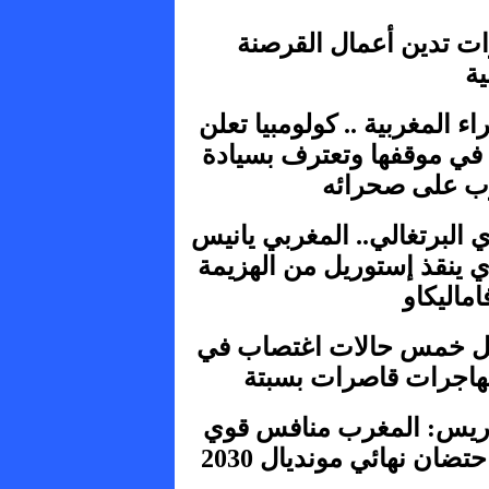
ات تدين أعمال القرصنة
ية
ء المغربية .. كولومبيا تعلن
 في موقفها وتعترف بسيادة
ب على صحرائه
 البرتغالي.. المغربي يانيس
ي ينقذ إستوريل من الهزيمة
اماليكاو
 خمس حالات اغتصاب في
اجرات قاصرات بسبتة
اريس: المغرب منافس قوي
تضان نهائي مونديال 2030