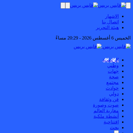
الاشهار
اتصال بنا
هيئة التحرير
الخميس 6 أغسطس 2026 - 20:29 مساءً
الرئيسية
وطني
جهات
صحة
مجتمع
حوادث
دولي
فن وثقافة
صوت وصورة
مغاربة العالم
أنشطة ملكية
افتتاحية
بحث