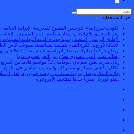
أخر المستجدات
الكويت تقرر إلغاء الترخيص الممنوح للمدرسة الإيرانية الخاصة في
وهم المتعة وواقع الضرر: مقاربة طبية ودينية للممارسة الخلفية
الإطلاق الرسمي لمنصة رقمية جديدة للهيئة الوطنية للطبيبات وا
الاتحاد الأوروبي لكرة القدم يتمسك بمقاطعته بطولات كأس العا
ارتفاع حركة الطائرات بمطار الرباط-سلا بنسبة 17.13% حتى نهاية يونيو
إيطاليا تصدر أعلى مستوى تحذير من الحر لجميع مدنها
ريال مدريد يعلن ضم يان ديوماندي لـ7 مواسم قادما من لايبزيغ
الكاف يكشف مسار نهضة بركان والمغرب الفاسي في الأدوار الت
جلالة الملك يتوصل ببرقية تهنئة من رئيسة جمهورية بلغاريا بمن
دييغو فورلان مدربا جديدا لمنتخب الأوروغواي