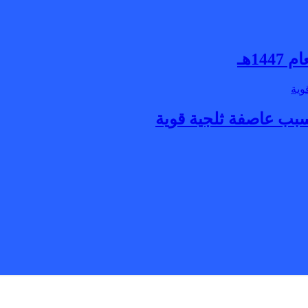
1هـ
بسبب عاصفة ثلجية قوية