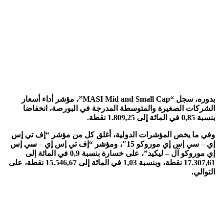
بدوره، سجل “MASI Mid and Small Cap”، مؤشر أداء أسعار
ركات الصغيرة والمتوسطة المدرجة في البورصة، انخفاضا
ئة إلى 1.809,25 نقطة.
 ما يخص المؤشرات الدولية، أغلق كل من مؤشر “إف تي إس
إي – سي إس إي موروكو 15″، ومؤشر “إف تي إس إي – سي إس
إي موروكو آل – ليكيد”، على خسارة بنسبة 0,9 في المائة إلى
17.307,61 نقطة، وبنسبة 1,03 في المائة إلى 15.546,67 نقطة، على
والي.