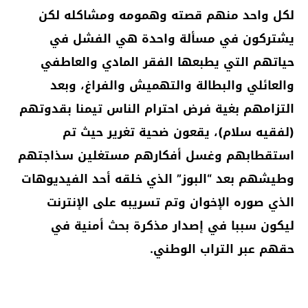
لكل واحد منهم قصته وهمومه ومشاكله لكن
يشتركون في مسألة واحدة هي الفشل في
حياتهم التي يطبعها الفقر المادي والعاطفي
والعائلي والبطالة والتهميش والفراغ، وبعد
التزامهم بغية فرض احترام الناس تيمنا بقدوتهم
(لفقيه سلام)، يقعون ضحية تغرير حيث تم
استقطابهم وغسل أفكارهم مستغلين سذاجتهم
وطيشهم بعد “البوز” الذي خلقه أحد الفيديوهات
الذي صوره الإخوان وتم تسريبه على الإنترنت
ليكون سببا في إصدار مذكرة بحث أمنية في
حقهم عبر التراب الوطني.