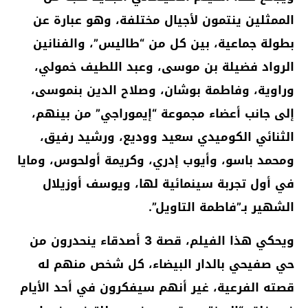
الممثلين ينتمون لأجيال مختلفة، وهو عبارة عن
بطولة جماعية، بين كل من “طاليس”، والفنانين
الرواد فضيلة بن موسى، وعبد اللطيف خمولي،
وراوية، وفاطمة بوشان، وصلاح الدين بنموسى،
إلى جانب أعضاء مجموعة “إيموراجي” من بينهم،
الثنائي الكوميدي سعيد ووديع، ورشيد رفيق،
ومحمد باسو، وأيوب إدري، وكريمة أولحوس، ومايا
في أول تجربة سينمائية لها، ويوسف أوزيلال
الشهير بـ”فاطمة التاويل”.
ويحكي هذا الفيلم، قصة 3 أصدقاء ينحدرون من
حي صفيحي بالدار البيضاء، كل شخص منهم له
قصته الفرعية، غير أنهم سيفكرون في أحد الأيام