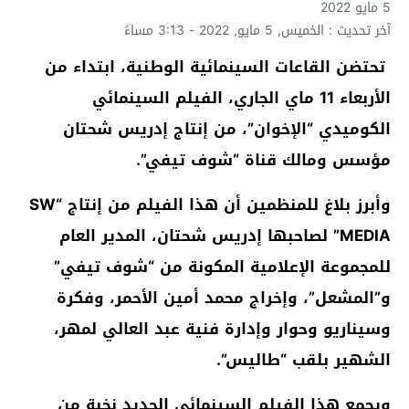
5 مايو 2022
آخر تحديث : الخميس, 5 مايو, 2022 - 3:13 مساءً
تحتضن القاعات السينمائية الوطنية، ابتداء من
الأربعاء 11 ماي الجاري، الفيلم السينمائي
الكوميدي “الإخوان”، من إنتاج إدريس شحتان
مؤسس ومالك قناة “شوف تيفي”.
وأبرز بلاغ للمنظمين أن هذا الفيلم من إنتاج “SW
MEDIA” لصاحبها إدريس شحتان، المدير العام
للمجموعة الإعلامية المكونة من “شوف تيفي”
و”المشعل”، وإخراج محمد أمين الأحمر، وفكرة
وسيناريو وحوار وإدارة فنية عبد العالي لمهر،
الشهير بلقب “طاليس”.
ويجمع هذا الفيلم السينمائي الجديد نخبة من