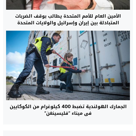
الأمين العام للأمم المتحدة يطالب بوقف الضربات
المتبادلة بين إيران وإسرائيل والولايات المتحدة
الجمارك الهولندية تضبط 400 كيلوغرام من الكوكايين
في ميناء “فليسينغن”