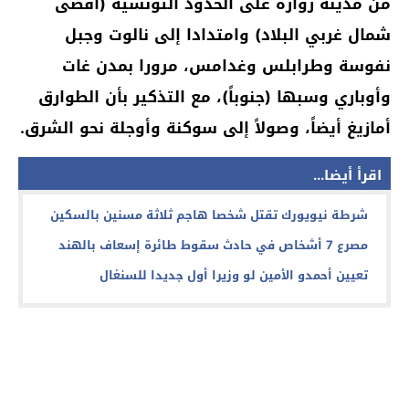
من مدينة زوارة على الحدود التونسية (أقصى
شمال غربي البلاد) وامتدادا إلى نالوت وجبل
نفوسة وطرابلس وغدامس، مرورا بمدن غات
وأوباري وسبها (جنوباً)، مع التذكير بأن الطوارق
أمازيغ أيضاً، وصولاً إلى سوكنة وأوجلة نحو الشرق.
اقرأ أيضا...
شرطة نيويورك تقتل شخصا هاجم ثلاثة مسنين بالسكين
مصرع 7 أشخاص في حادث سقوط طائرة إسعاف بالهند
تعيين أحمدو الأمين لو وزيرا أول جديدا للسنغال