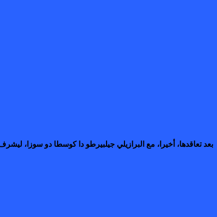
بعد تعاقدها، أخيرا، مع البرازيلي جيلبيرطو دا كوسطا دو سوزا، ليش