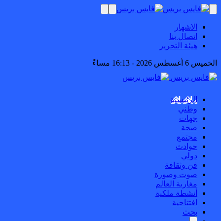
الاشهار
اتصال بنا
هيئة التحرير
الخميس 6 أغسطس 2026 - 16:13 مساءً
الرئيسية
وطني
جهات
صحة
مجتمع
حوادث
دولي
فن وثقافة
صوت وصورة
مغاربة العالم
أنشطة ملكية
افتتاحية
بحث