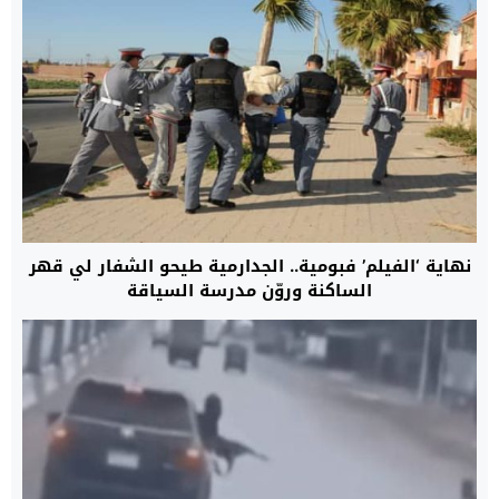
نهاية ‘الفيلم’ فبومية.. الجدارمية طيحو الشفار لي قهر
الساكنة وروّن مدرسة السياقة