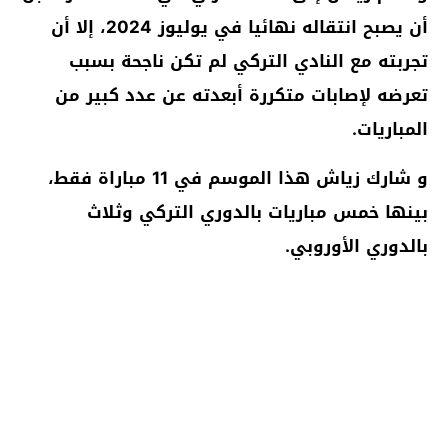
أن يصبح انتقاله نهائيا في يوليوز 2024، إلا أن
تجربته مع النادي التركي لم تكن ناجحة بسبب
تعرضه لإصابات متكررة أبعدته عن عدد كبير من
المباريات.
و شارك زياش هذا الموسم في 11 مباراة فقط،
بينها خمس مباريات بالدوري التركي وثلاث
بالدوري الأوروبي.