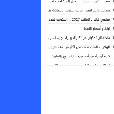
نشرة إنذارية: موجة حر تصل إلى 47 درجة وعواصف رعدية تضرب عدة أقاليم بالمملكة
شجاعة واحترافية.. فرقة محاربة العصابات تنهي رعبا بسلا وتطيح بجانح خطير 
مشروع قانون المالية 2027 .. الحكومة تحدد أولويات المرحلة المقبلة
ارتفاع أسعار النفط
منظمتان تحذران من “كارثة بيئية” جراء تسرّب نفطي قبالة سواحل عُمان
الولايات المتحدة تخصص أكثر من 242 مليون دولار إضافية لمكافحة إيبولا
هزة أرضية قوية تضرب سارانجاني بالفلبين
انتهاء ثوران بركان فويغو في غواتيمالا
ارتفاع جديد في أسعار الذهب
النمسا تسجل أعلى درجة حرارة في تاريخها متجاوزة 41 درجة مئوية
كأس أمم إفريقيا للسيدات.. نيجيريا تتأهل إلى ربع النهائي عقب فوزها العري
توقعات أحوال الطقس اليوم الخميس
كأس أمم إفريقيا للسيدات .. مالاوي يتأهل إلى ربع النهائي رغم خسارته أمام زا