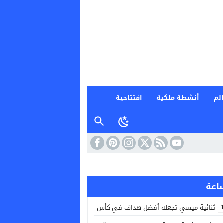
لم
أنشطة ملكية
افتتاحية
ثنائية ميسي تجعله أفضل هداف في كأس الرابطتين