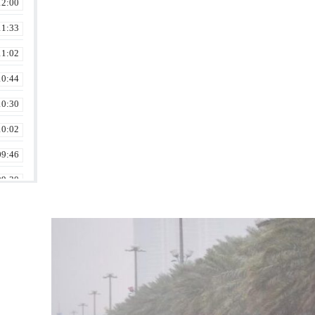
12:00
11:33
11:02
10:44
10:30
10:02
09:46
09:30
09:16
09:00
08:46
08:09
23:30