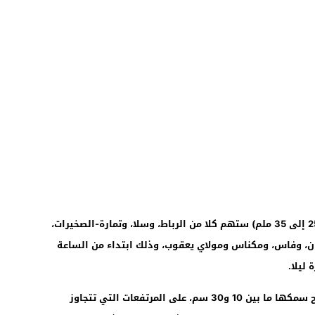
وأضافت المديرية، أن تساقطات مطرية (من 25 إلى 35 ملم) ستهم كلا من الرباط، وسلا، وتمارة-الصخيرات،
ن، وفاس، ومكناس ومولاي يعقوب، وذلك ابتداء من الساعة
ليلا.
وتابع المصدر ذاته بأن تساقطات ثلجية يتراوح سمكها ما بين 10 و30 سم، على المرتفعات التي تتجاوز