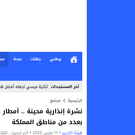
وطني
جهات
صحة
مج
أخر المستجدات
ثنائية ميسي تجعله أفضل ه
Stop
الرئيسية
مجتمع
نشرة إنذارية محينة .. أمطار 
Previous
بعدد من مناطق المملكة
Next
هيئة التحرير
11 مارس 2025
آخر تحديث :
الثلاثاء, 11 مارس, 5