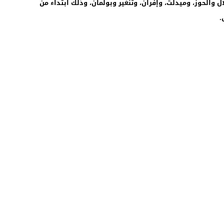
يلال والحوز، وميدلت، وإفران، وتنغير وبولمان، وذلك ابتداء من
.