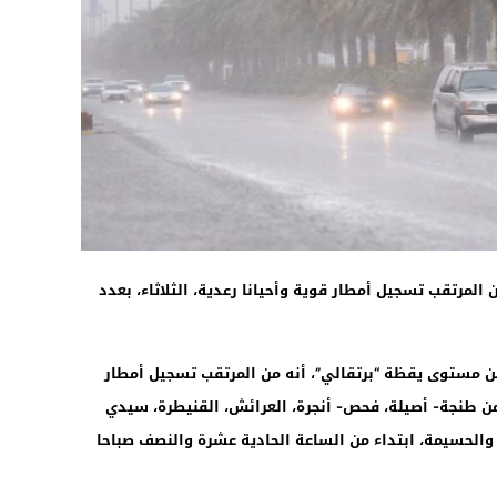
22:02
ن المرتقب تسجيل أمطار قوية وأحيانا رعدية، الثلاثاء، بعدد
ن مستوى يقظة “برتقالي”، أنه من المرتقب تسجيل أمطار
انا رعدية بكل من طنجة- أصيلة، فحص- أنجرة، العرائش، القنيطرة، سيدي
والحسيمة، ابتداء من الساعة الحادية عشرة والنصف صباحا