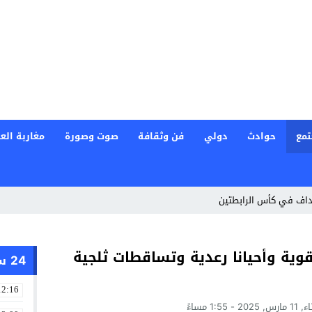
تمع
حوادث
دولي
فن وثقافة
صوت وصورة
مغاربة العا
داف في كأس الرابطتين
قوية وأحيانا رعدية وتساقطات ثلجية
24 ساعة
12:16
202 - 1:55 مساءً