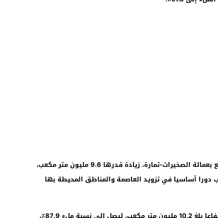
كما شهد سد سيدي محمد بن عبد الله، الواقع بعمالة الصخيرات-تمارة، زيادة قدرها 9.6 مليون متر مكعب،
٪، لاسيما وأنه يلعب دورا أساسيا في تزويد العاصمة والمناطق المحيطة بها
وسجل سد المنع سبو في إقليم القنيطرة ارتفاعا بلغ 10.2 مليون متر مكعب، ليصل إلى نسبة ملء 87.9٪،