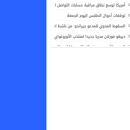
أمريكا توسع نطاق مراقبة حسابات التواصل الاجتماعي لتشمل الصحفيين الأجان
توقعات أحوال الطقس اليوم الجمعة
السقوط المدوي للمدعو جيراندو: من ناشط افتراضي مزيف إلى عراب شبكة إجرا
دييغو فورلان مدربا جديدا لمنتخب الأوروغواي
الدوري الأوروبي.. بنفيكا يكتسح هارتس الإسكتلندي ويقترب من الدور الفاصل
وصول بوريطة إلى كالي لتمثيل جلالة الملك في حفل تنصيب الرئيس الكولومبي
دوري المؤتمر الأوروبي.. سبورتينغ براغا يفوز على دينامو مينسك في ذهاب الدو
اللجنة التنفيذية للاتحاد الإفريقي لكرة القدم تجدد بالإجماع دعمها لإنفانتينو
دييغو فورلان مدربا جديدا لمنتخب الأوروغواي
إيطاليا تعلن تفكيك شبكة لتهريب المهاجرين بين الجزائر وسردينيا وفرنسا وتوقف 8 جزائ
البرتغال تجدد التزامها بمونديال 2030 وتؤكد تمسكها بالشراكة مع المغرب وإسبانيا