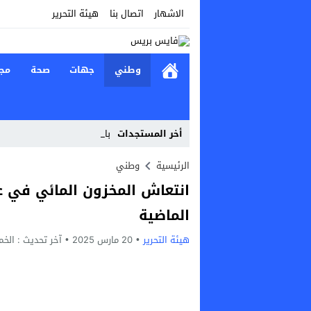
الاشهار
اتصال بنا
هيئة التحرير
وطني
جهات
صحة
مج
أخر المستجدات
باريس سان _
Stop
الرئيسية
وطني
Previous
الماضية
Next
هيئة التحرير
20 مارس 2025
آخر تحديث :
الخميس, 20 مارس