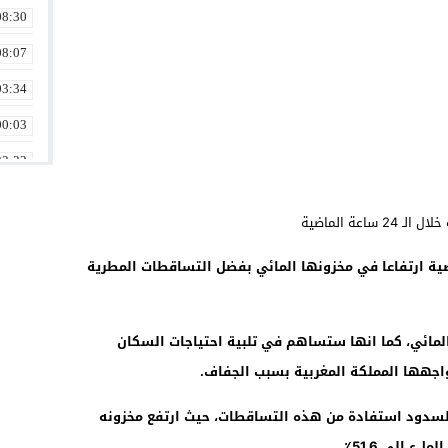
08:30
08:07
03:34
00:03
23:22
22:35
22:06
ة خلال الـ 24 ساعة الماضية ارتفاعا في مخزونها المائي بفضل التساقطات المطرية
21:33
20:30
المائي، كما انها ستساهم في تلبية احتياجات السكان
20:00
واجهها المملكة المغربية بسبب الجفاف.
19:35
السدود استفادة من هذه التساقطات، حيث ارتفع مخزونه