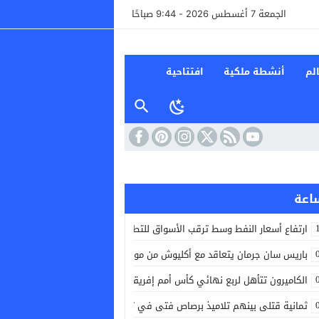
الجمعة 7 أغسطس 2026 - 9:44 صباحًا
لم
أنشطة ملكية
افتتاحية
ارتفاع أسعار النفط وسط ترقب الأسواق للتطورات الجيوسياسية
باريس سان جرمان يتعاقد مع أكليوش من موناكو
الكاميرون تتأهل لربع نهائي كأس أمم إفريقيا للسيدات بعد التعادل مع الرأس 
ثمانية قتلى بينهم تلاميذ برصاص فتى في تايلاند