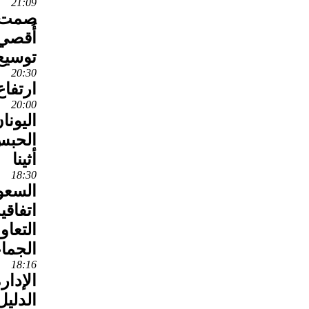
21:09
صمت إ
أُقصي 
توسيع
20:30
ارتفا
20:00
اليونا
الحبس
أثينا
18:30
السعود
اتفاقي
التعاو
الجما
18:16
الإدار
الدليل