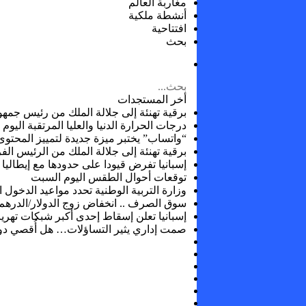
مغاربة العالم
أنشطة ملكية
افتتاحية
بحث
أخر المستجدات
برقية تهنئة إلى جلالة الملك من رئيس جمهو
درجات الحرارة الدنيا والعليا المرتقبة اليوم
“واتساب” يختبر ميزة جديدة لتمييز المحتوى
برقية تهنئة إلى جلالة الملك من الرئيس ال
إسبانيا تفرض قيودا على حدودها مع إيطاليا
توقعات أحوال الطقس اليوم السبت
وزارة التربية الوطنية تحدد مواعيد الدخول 
سوق الصرف .. انخفاض زوج الدولار/الدرهم بنسبة 0,42 ف
إسبانيا تعلن إسقاط إحدى أكبر شبكات تهر
صمت إداري يثير التساؤلات… هل أُقصي دوا