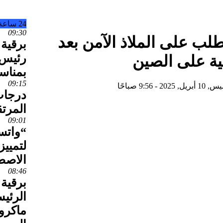
24 ساعة
09:30
لب على الملاذ الآمن بعد
برقية 
رئيس 
ية على الصين
بمناس
09:15
, 2025 - 9:56 صباحًا
درجات 
المرتق
09:01
“واتس
لتمييز
الاصط
08:46
برقية 
الرئي
ماكرو