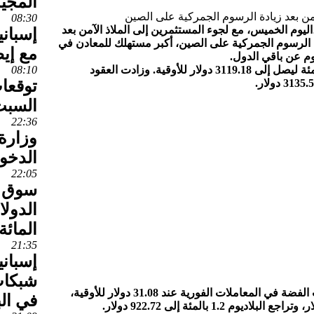
المجي
08:30
ليوم الخميس، مع لجوء المستثمرين إلى الملاذ الآمن بعد
إسبان
دة الرسوم الجمركية على الصين، أكبر مستهلك للمعادن في
مع إيط
م عن باقي الدول.
وصعد الذهب في المعاملات الفورية 1.2 بالمئة ليصل إلى 3119.18 دولار للأوقية. وزادت العقود
08:10
توقعا
السبت
22:36
وزارة 
الدخو
22:05
سوق ا
المائة
21:35
إسباني
شبكات
وبالنسبة للمعادن النفيسة الأخرى، استقرت الفضة في المعاملات الفورية عند 31.08 دولار للأوقية،
في ال