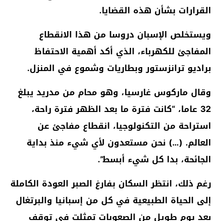
القرارات بشأن هذه القضايا.
ويستخلص الإسبان دروسا من هذا الانقطاع
المفاجئ للكهرباء، الذي أكد أهمية الاحتفاظ
براديو ترانزستور وبطاريات وشموع في المنزل.
وقال ماركوس غارسيا، وهو محام من مدريد يبلغ
32 عاما، “كانت فترة ما بعد الظهر فترة راحة،
استراحة من التكنولوجيا، انقطاع مفاجئ عن
العالم. (…) نحن مستعدون لأي شيء منذ بداية
الجائحة، بدا كل شيء أبسط”.
رغم ذلك، انتظر السكان بفارغ الصبر العودة الكاملة
إلى الحياة الطبيعية في كل من إسبانيا والبرتغال
بعد يوم طويل من الصعوبات تمثلت في توقف