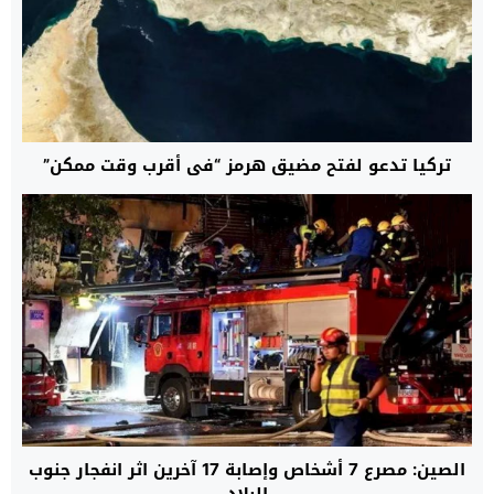
تركيا تدعو لفتح مضيق هرمز “في أقرب وقت ممكن”
الصين: مصرع 7 أشخاص وإصابة 17 آخرين اثر انفجار جنوب