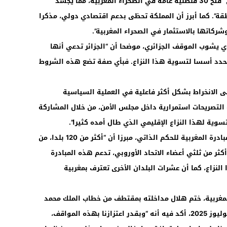
السياسية والثقافية والاقتصادية”، لافتا إلى “فتح 30 قنصلية عامة في الصحراء المغربية، مما يجسد
طقة”. كما أبرز أن المملكة تحظى بدعم اقتصادي دولي، مذكرا
شركاتها بالاستثمار في الصحراء المغربية”.
يشوب الموقف الجزائري، موضحا أن “الجزائر تدعي أنها
حدد أسسا لتسوية هذا النزاع. فبأي صفة تضع هذه الشروط
لى الانخراط بشكل أكثر فاعلية في العملية السياسية
 التصريحات استمرارية داخل مجلس الأمن، من خلال المشاركة
وية لهذا النزاع الإقليمي الذي طال أمده كثيرا”.
وذكر هلال بالدعم الواسع الذي تحظى به المبادرة المغربية للحكم الذاتي، مبرزا أن “أكثر من 120 بلدا، من
كثر من ثلثي أعضاء الاتحاد الأوروبي، تدعم هذه المبادرة
النزاع، كما أن عشرات البلدان الأخرى تعترف بمغربية
المغربية، ختم هلال مداخلته بمقتطف من خطاب الملك محمد
السادس بمناسبة ذكرى عيد العرش في 29 يوليوز 2025، أكد فيه أنه “وبقدر اعتزازنا بهذه المواقف،