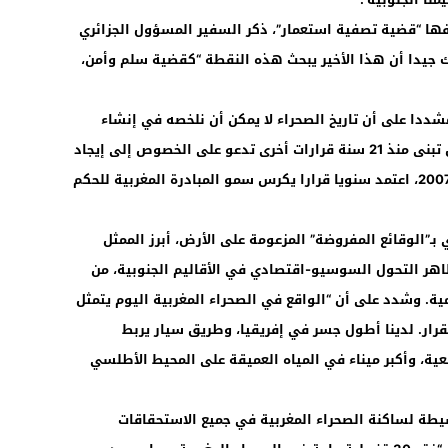
صفها “قضية تصفية استعمار”، ذكر السفير المسؤول الجزائري
 جيدا أن هذا الأخير يبحث هذه النقطة “كقضية سلم وأمن،
نشاء المينورسو قبل 34 عاما، مشددا على أن تاريخ الصحراء لا يمكن أن نلخصه في إنشاء
هذه البعثة الأممية، وموضحا أن مجلس الأمن تبنى منذ 21 سنة قرارات أخرى تدعو على الخصوص إلى إيجاد
حل سياسي. وأضاف أن “مجلس الأمن، ومنذ 2007، اعتمد سنويا قرارا يكرس سمو المبادرة المغربية للحكم
ـ”الوقائع المفروضة” المزعومة على الأرض، أبرز الممثل
اهر التحول السوسيو-اقتصادي في الأقاليم الجنوبية، من
ة. وشدد على أن “الواقع في الصحراء المغربية اليوم يتمثل
قرار. لدينا أطول جسر في إفريقيا، وطريق سيار يربط
ة، وأكبر ميناء في المياه العميقة على المحيط الأطلسي
ة لساكنة الصحراء المغربية في جميع الاستحقاقات