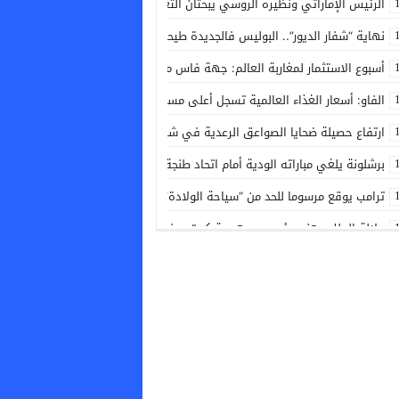
الرئيس الإماراتي ونظيره الروسي يبحثان التعاون المشترك والتطورات الإقليمية
نهاية “شفار الديور”.. البوليس فالجديدة طيحو المبحوث عنه لي روع ساكنة المطار
أسبوع الاستثمار لمغاربة العالم: جهة فاس مكناس تطلق دينامية جديدة لدعم و
الفاو: أسعار الغذاء العالمية تسجل أعلى مستوى منذ 3 سنوات في يوليوز الماضي
ارتفاع حصيلة ضحايا الصواعق الرعدية في شرق الهند إلى 20 قتيلا
برشلونة يلغي مباراته الودية أمام اتحاد طنجة
ترامب يوقع مرسوما للحد من “سياحة الولادة” والحصول على الجنسية الأمريكية
جلالة الملك يهنئ رئيس جمهورية كوت ديفوار بمناسبة العيد الوطني لبلاده
تفشي الكوليرا في تشاد يودي بحياة 13 شخصا
نشرة إنذارية: موجة حر وزخات رعدية مع تساقط البرد وهبات رياح بعدد من مناط
زبيري يسجل أول أهدافه مع راسينغ سانتاندير في التحضيرات للموسم الجديد
فاس.. تراكم النفايات يثير استياء الساكنة بحي النجاح سيدي إبراهيم
أزمة كوفيد-19.. تحرك بالكونغرس الأمريكي لمقاضاة المستشار الطبي السابق للبيت الأبيض