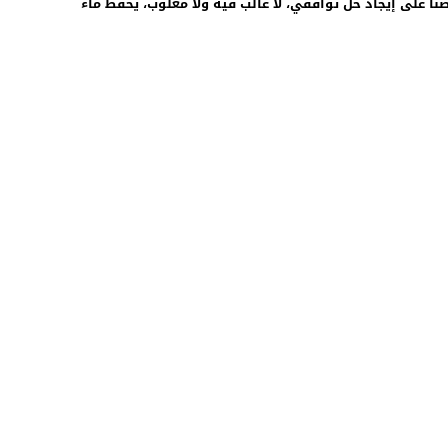
نا على إيجاد حل توافقي، لا غالب فيه ولا مغلوب، يحفظ ماء