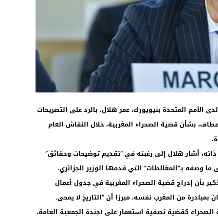
11:14
لدى الأمم المتحدة بنيويورك، عمر هلال، بالرد على التصريحات
 عطاف، بشأن قضية الصحراء المغربية، خلال النقاش العام
ة.
 ذاته، أشار هلال إلى رغبته في “تقديم توضيحات وحقائق”
ما وصفه بـ”المغالطات” التي قدمها الوزير الجزائري.
ير بأن إدراج قضية الصحراء المغربية في جدول أعمال
امة للأمم المتحدة قبل 62 عاما كان بمبادرة من المغرب نفسه، مبرزا أن “التاريخ لا يمحى.
 الصحراء كقضية تصفية استعمار على أجندة الجمعية العامة.