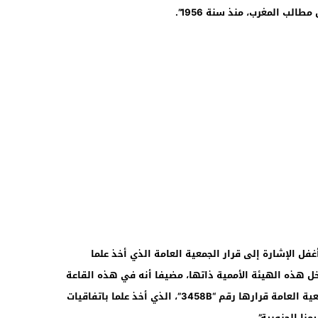
الب المغرب، منذ سنة 1956”.
فل الإشارة إلى قرار الجمعية العامة الذي أخذ علما
خل هذه الهيئة الأممية ذاتها، مضيفا أنه في هذه القاعة
تحديدا، وقبل خمسين عاما خلت، اعتمدت الجمعية العامة قرارها رقم “3458B”، الذي أخذ علما باتفاقيات
نا الجنوبية”.