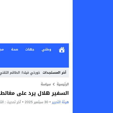
وطني
جهات
صحة
مج
أخر المستجدات
خورخي فيلدا: الطاقم التقن
Stop
الرئيسية
سياسة
السفير هلال يرد على مغالطات
Previous
هيئة التحرير
30 سبتمبر 2025
Next
آخر تحديث :
الثلاثاء, 30 