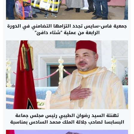
جمعية فاس-سايس تجدد التزامها التضامني في الدورة
الرابعة من عملية “شتاء دافئ”
تهنئة السيد رضوان الطيبي رئيس مجلس جماعة
البسابسا لصاحب جلالة الملك محمد السادس بمناسبة
عيد الفطر المبارك