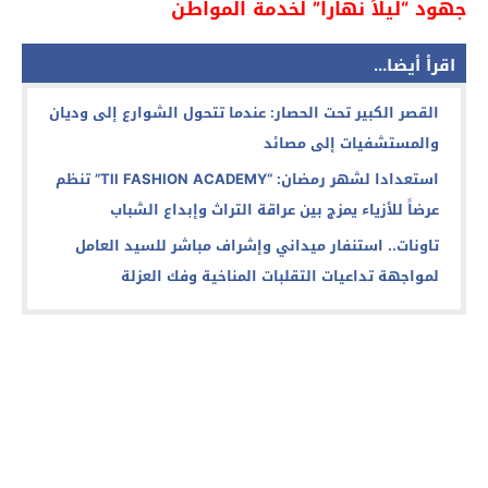
جهود “ليلاً نهاراً” لخدمة المواطن
اقرأ أيضا...
القصر الكبير تحت الحصار: عندما تتحول الشوارع إلى وديان
والمستشفيات إلى مصائد
استعدادا لشهر رمضان: “Tll FASHION ACADEMY” تنظم
عرضاً للأزياء يمزج بين عراقة التراث وإبداع الشباب
تاونات.. استنفار ميداني وإشراف مباشر للسيد العامل
لمواجهة تداعيات التقلبات المناخية وفك العزلة