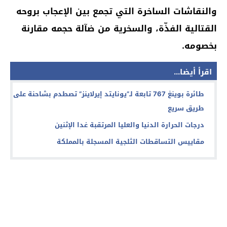
والنقاشات الساخرة
التي تجمع بين الإعجاب بروحه
القتالية الفذّة، والسخرية من ضآلة حجمه مقارنة
بخصومه.
اقرأ أيضا...
طائرة بوينغ 767 تابعة لـ”يونايتد إيرلاينز” تصطدم بشاحنة على
طريق سريع
درجات الحرارة الدنيا والعليا المرتقبة غدا الإثنين
مقاييس التساقطات الثلجية المسجلة بالمملكة