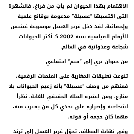
​الاهتمام بهذا الحيوان لم يأتِ من فراغ، فالشهرة
التي اكتسبها “عسيلة” مدعومة بوقائع علمية
وإحصائية. لقد دخل غرير العسل موسوعة
غينيس
للأرقام القياسية سنة 2002
كـ
أكثر الحيوانات
شجاعة وعدوانية في العالم
.
​من حيوان بري إلى “ميم” اجتماعي
​تنوعت تعليقات المغاربة على المنصات الرقمية،
فمنهم من وصف “عسيلة” بأنه
زعيم الحيوانات بلا
منازع
، ومن اعتبره
الملك الحقيقي للغابة
، نظراً
لشجاعته وإصراره على تحدي كل من يقترب منه،
مهما كان حجمه أو قوته.
​وفي نهاية المطاف، تحوّل غرير العسل إلى
ترند