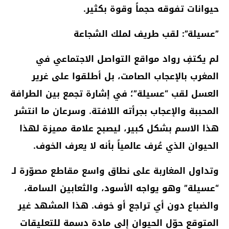
حيوانات تفوقه حجماً وقوة بكثير.
​”عسيلة”: لقب طريف لملك الشجاعة
​لم يكتفِ رواد مواقع التواصل الاجتماعي في
المغرب بالإعجاب الصامت، بل أطلقوا على غرير
العسل لقب
“عسيلة”
؛ في إشارة تجمع بين الطرافة
المحببة والإعجاب بجرأته اللافتة. وسرعان ما انتشر
هذا الاسم بشكل كبير، ليصبح علامة مميزة لهذا
الحيوان الذي عُرف عالمياً بأنه
لا يعرف الخوف
.
​وتداول المغاربة على نطاق واسع مقاطع مصوّرة لـ
“عسيلة” وهو يواجه الأسود، والثعابين السامة،
والضباع دون أي تراجع أو خوف. هذا المشهد غير
المتوقع حوّل الحيوان إلى
مادة دسمة للتعليقات