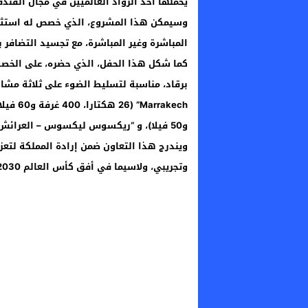
يحملها أحد الرواد العالميين في مجال الفندق
المباشرة وغير المباشرة، مع تجسيد التضافر بي
كما شكل هذا الحفل، الذي حضره، على الخصوص
و50 فيلا)، و “ريكسوس ليكسوس – العرائش” “Rixos Lixus – Larache” (7,5 هكتار، 400 غرفة).
ويندرج هذا التعاون ضمن إرادة المملكة لتعز
وتجريبي، ولاسيما في أفق كأس العالم 2030.