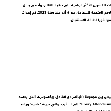
ت العشرين الأكثر دينامية على صعيد العالم، وأضحى يحتل
12:46
المرتبة الـ13 عالميا، بحسب تصنيفات منظمة الأمم المتحدة للسياحة، مبرزة أنه منذ سنة 2023، تم إحداث
تيجي بين مجموعة (أليانس) و (فنادق ريكسوس)، الذي يجسد
دخول مفهوم الخدمات “الفاخرة الشاملة” “Luxury All-Inclusive” إلى المغرب، وهي تجربة “غامرة” وراقية