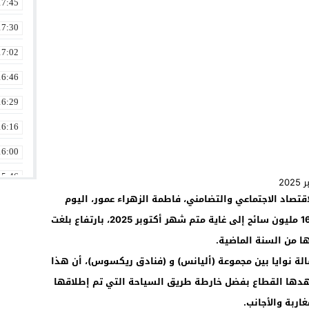
17:45
17:30
17:02
16:46
16:29
16:16
16:00
15:46
اقتصاد الاجتماعي والتضامني، فاطمة الزهراء عمور، اليوم
15:29
الجمعة بالدار البيضاء، أن المغرب استقبل 16,6 مليون سائح إلى غاية متم شهر أكتوبر 2025، بارتفاع بلغت
14:46
14:02
لة نوايا بين مجموعة (أليانس) و (فنادق ريكسوس)، أن هذا
13:15
شهدها القطاع بفضل خارطة طريق السياحة التي تم إطلاقها
13:01