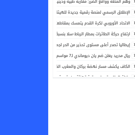
وهم المتعة وواقع الضرر: مقاربة طبية ودينية للممارسة الخلفية
الإطلاق الرسمي لمنصة رقمية جديدة للهيئة الوطنية للطبيبات والأطباء
الاتحاد الأوروبي لكرة القدم يتمسك بمقاطعته بطولات كأس العالم
ارتفاع حركة الطائرات بمطار الرباط-سلا بنسبة 17.13% حتى نهاية يونيو
إيطاليا تصدر أعلى مستوى تحذير من الحر لجميع مدنها
ريال مدريد يعلن ضم يان ديوماندي لـ7 مواسم قادما من لايبزيغ
الكاف يكشف مسار نهضة بركان والمغرب الفاسي في الأدوار التمهيدية لدوري 
جلالة الملك يتوصل ببرقية تهنئة من رئيسة جمهورية بلغاريا بمناسبة عيد العرش
دييغو فورلان مدربا جديدا لمنتخب الأوروغواي
موجة الحر ترفع خطر الحرائق الغابوية إلى أعلى مستوى في أربعة أقاليم بفرنس
قرعة كأس الكونفدرالية تضع الرجاء أمام اختبار مبكر
سيدة تضع مولودها بباب المستشفى الإقليمي بالجديدة
بيان رسمي لفيفا بعد اجتماعها الطارئ في الرباط