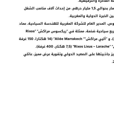
ة الفاخرة والترفيهية.
وسيمكن هذا المشروع، الذي خصص له استثمار بحوالي 1,5 مليار درهم، من إحداث آلاف مناصب الشغل
ن الخبرة الدولية والمغربية.
، المدير العام للشركة المغربية للهندسة السياحية، عماد
برقاد، مناسبة لتسليط الضوء على ثلاثة مشاريع سياحية ضخمة، ممثلة في “ريكسوس مراكش” “Rixos
Marrakech” (26 هكتارا، 400 غرفة و60 فيلا)، و “أليي مراكش”” Aliée Marrakech” (14 هكتارا، 150 غرفة
يز جاذبيتها على الصعيد الدولي وتقوية عرض مميز، عائلي