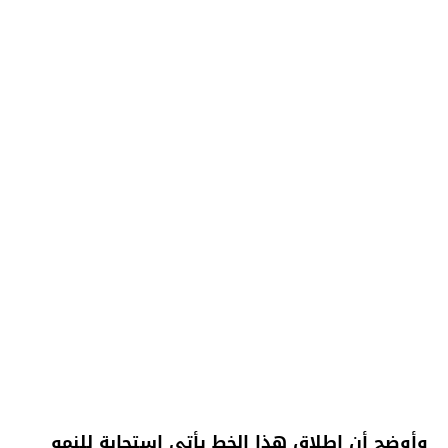
وأوضح أن إطلاق هذا الخط يأتي استجابة للنمو