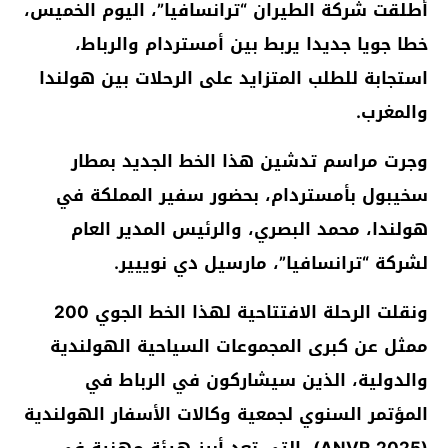
أطلقت شركة الطيران “ترانسافيا”، اليوم الخميس،
خطا جويا جديدا يربط بين أمستردام والرباط،
استجابة للطلب المتزايد على الرحلات بين هولندا
والمغرب.
وجرت مراسم تدشين هذا الخط الجديد بمطار
سخيبول بأمستردام، بحضور سفير المملكة في
هولندا، محمد البصري، والرئيس المدير العام
لشركة “ترانسافيا”، مارسيل دي نوييير.
ونقلت الرحلة الافتتاحية لهذا الخط الجوي 200
ممثل عن كبرى المجموعات السياحية الهولندية
والدولية، الذين سيشاركون في الرباط في
المؤتمر السنوي لجمعية وكالات الأسفار الهولندية
(ANVR 2025)، التي تعد أبرز هيئة مهنية في